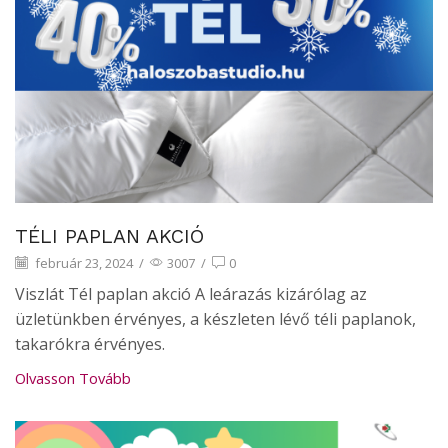
TÉLI PAPLAN AKCIÓ
február 23, 2024
/
3007
/
0
Viszlát Tél paplan akció A leárazás kizárólag az
üzletünkben érvényes, a készleten lévő téli paplanok,
takarókra érvényes.
Olvasson Tovább