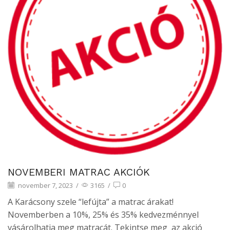
NOVEMBERI MATRAC AKCIÓK
november 7, 2023
/
3165
/
0
A Karácsony szele “lefújta” a matrac árakat!
Novemberben a 10%, 25% és 35% kedvezménnyel
vásárolhatja meg matracát. Tekintse meg az akció