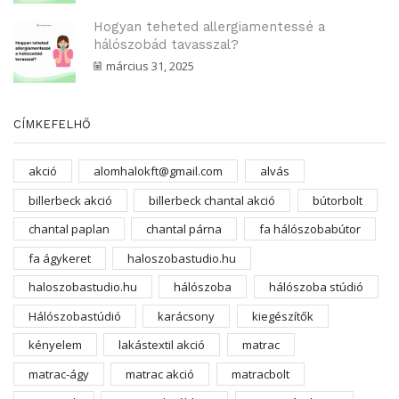
Hogyan teheted allergiamentessé a
hálószobád tavasszal?
március 31, 2025
CÍMKEFELHŐ
akció
alomhalokft@gmail.com
alvás
billerbeck akció
billerbeck chantal akció
bútorbolt
chantal paplan
chantal párna
fa hálószobabútor
fa ágykeret
haloszobastudio.hu
haloszobastudio.hu
hálószoba
hálószoba stúdió
Hálószobastúdió
karácsony
kiegészítők
kényelem
lakástextil akció
matrac
matrac-ágy
matrac akció
matracbolt