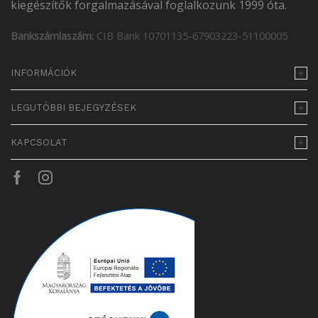
kiegészítők forgalmazásával foglalkozunk 1999 óta.
Bankszámlaszám:
CIB Bank 10701135-67903223-51100005
INFORMÁCIÓK
LEGUTÓBBI BEJEGYZÉSEK
KAPCSOLAT
Facebook
Instagram