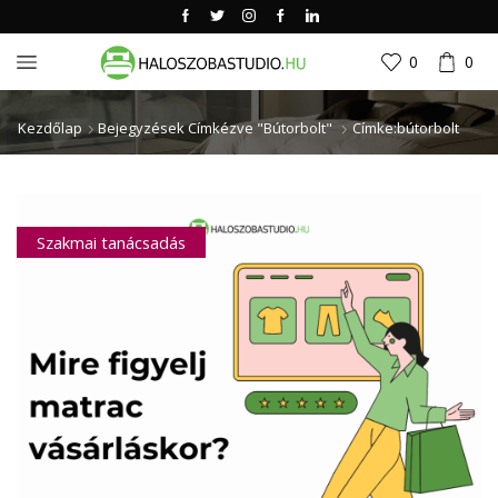
0
0
Kezdőlap
Bejegyzések Címkézve "bútorbolt"
Címke:bútorbolt
Szakmai tanácsadás