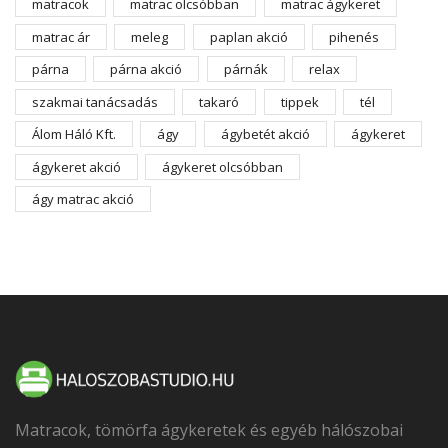
matracok
matrac olcsóbban
matrac ágykeret
matrac ár
meleg
paplan akció
pihenés
párna
párna akció
párnák
relax
szakmai tanácsadás
takaró
tippek
tél
Álom Háló Kft.
ágy
ágybetét akció
ágykeret
ágykeret akció
ágykeret olcsóbban
ágy matrac akció
Matracok, tömörfa ágykeretek és egyéb hálószobai