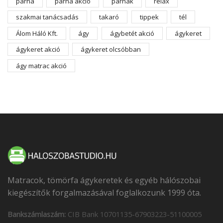
párna
párna akció
párnák
relax
szakmai tanácsadás
takaró
tippek
tél
Álom Háló Kft.
ágy
ágybetét akció
ágykeret
ágykeret akció
ágykeret olcsóbban
ágy matrac akció
Matracok, tömörfa ágykeretek és egyéb hálószobai
kiegészítők forgalmazásával foglalkozunk 1999 óta.
Bankszámlaszám:
CIB Bank 10701135-67903223-51100005