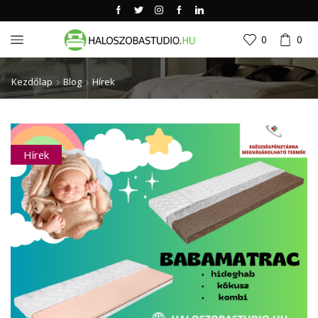
0
0
Kezdőlap
Blog
Hírek
Hírek