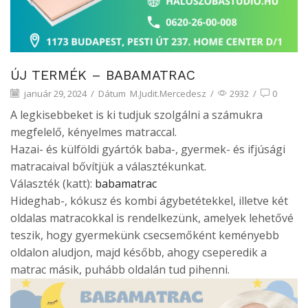
ÚJ TERMÉK – BABAMATRAC
január 29, 2024
/
Dátum
M.Judit.Mercedesz
/
2932
/
0
A legkisebbeket is ki tudjuk szolgálni a számukra
megfelelő, kényelmes matraccal.
Hazai- és külföldi gyártók baba-, gyermek- és ifjúsági
matracaival bővítjük a választékunkat.
Választék (katt):
babamatrac
Hideghab-, kókusz és kombi ágybetétekkel, illetve két
oldalas matracokkal is rendelkezünk, amelyek lehetővé
teszik, hogy gyermekünk csecsemőként keményebb
oldalon aludjon, majd később, ahogy cseperedik a
matrac másik, puhább oldalán tud pihenni.