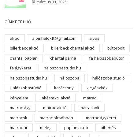
március 31, 2025
CÍMKEFELHŐ
akció
alomhalokft@gmail.com
alvás
billerbeck akció
billerbeck chantal akció
bútorbolt
chantal paplan
chantal párna
fa hálószobabútor
fa ágykeret
haloszobastudio.hu
haloszobastudio.hu
hálószoba
hálószoba stúdió
Hálószobastúdió
karácsony
kiegészítők
kényelem
lakástextil akció
matrac
matrac-ágy
matrac akció
matracbolt
matracok
matrac olcsóbban
matrac ágykeret
matrac ár
meleg
paplan akció
pihenés