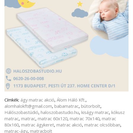
Címkék:
ágy matrac akció
,
Álom Háló Kft.
,
alomhalokft@gmail.com
,
babamatrac
,
bútorbolt
,
Hálószobastúdió
,
haloszobastudio.hu
,
kiságy matrac
,
kókusz
matrac
,
matrac
,
matrac 60x120
,
matrac 70x140
,
matrac
80x160
,
matrac ágykeret
,
matrac akció
,
matrac olcsóbban
,
matrac-ágy
,
matracbolt