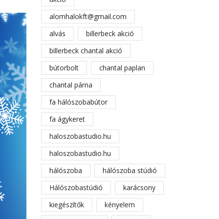
alomhalokft@gmail.com
alvás
billerbeck akció
billerbeck chantal akció
bútorbolt
chantal paplan
chantal párna
fa hálószobabútor
fa ágykeret
haloszobastudio.hu
haloszobastudio.hu
hálószoba
hálószoba stúdió
Hálószobastúdió
karácsony
kiegészítők
kényelem