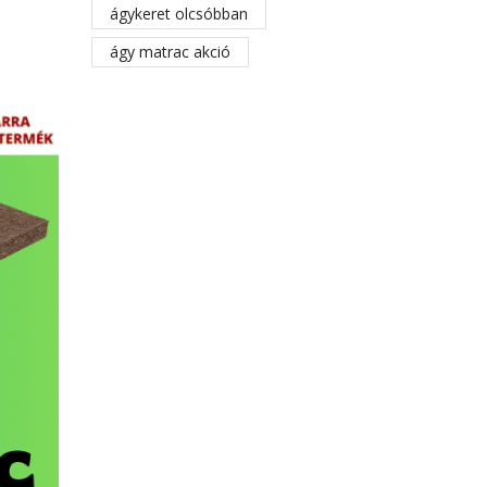
ágykeret olcsóbban
ágy matrac akció