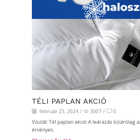
TÉLI PAPLAN AKCIÓ
február 23, 2024
/
3007
/
0
Viszlát Tél paplan akció A leárazás kizárólag 
érvényes.