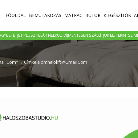
FŐOLDAL
BEMUTAKOZÁS
MATRAC
BÚTOR
KIEGÉSZÍTŐK
A
GYBETÉTJÉT PLUSZ FELÁR NÉLKÜL, DÍJMENTESEN SZÁLLÍTJUK EL. TEKINTSE 
ail.com"
Címke:alomhalokft@gmail.com