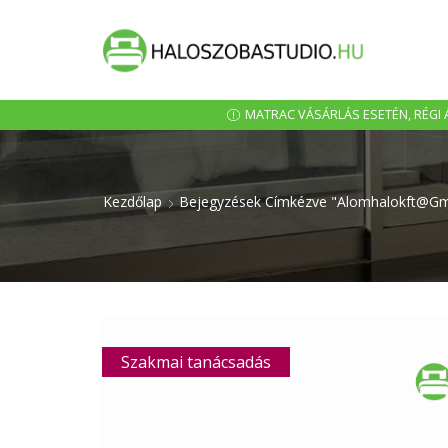
MATRAC VÁSÁRLÁS ESETÉN, RÉGI Á
Kezdőlap
Bejegyzések Címkézve "alomhalokft@gm
Szakmai tanácsadás