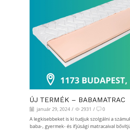
ÚJ TERMÉK – BABAMATRAC
január 29, 2024
/
2931
/
0
A legkisebbeket is ki tudjuk szolgálni a számu
baba-, gyermek- és ifjúsági matracaival bővítjük