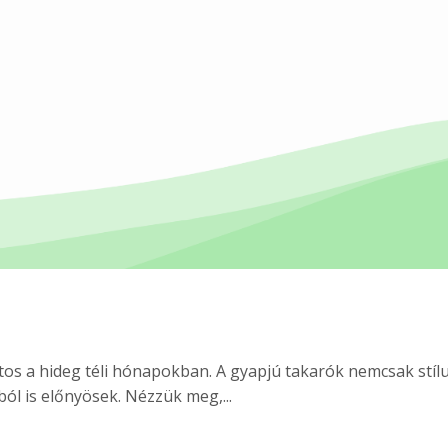
os a hideg téli hónapokban. A gyapjú takarók nemcsak stíl
l is előnyösek. Nézzük meg,...