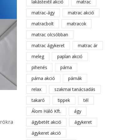
lakástextil akció
matrac
matrac-ágy
matrac akció
matracbolt
matracok
matrac olcsóbban
matrac ágykeret
matrac ár
meleg
paplan akció
pihenés
párna
párna akció
párnák
relax
szakmai tanácsadás
takaró
tippek
tél
Álom Háló Kft.
ágy
arókra
ágybetét akció
ágykeret
ágykeret akció