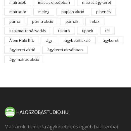
matracok
matrac olcsóbban
matrac ágykeret
matrac ár
meleg
paplan akció
pihenés
párna
párna akció
párnák
relax
szakmai tanácsadás
takaró
tippek
tél
Álom Háló Kft.
ágy
ágybetét akció
ágykeret
ágykeret akció
ágykeret olcsóbban
ágy matrac akció
Matracok, tömörfa ágykeretek és egyéb hálószobai