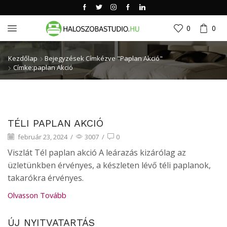
0
0
Kezdőlap
Bejegyzések Címkézve "paplan Akció"
Címke:paplan Akció
Hírek
TÉLI PAPLAN AKCIÓ
február 23, 2024
/
3007
/
0
Viszlát Tél paplan akció A leárazás kizárólag az
üzletünkben érvényes, a készleten lévő téli paplanok,
takarókra érvényes.
Olvasson Tovább
ÚJ NYITVATARTÁS