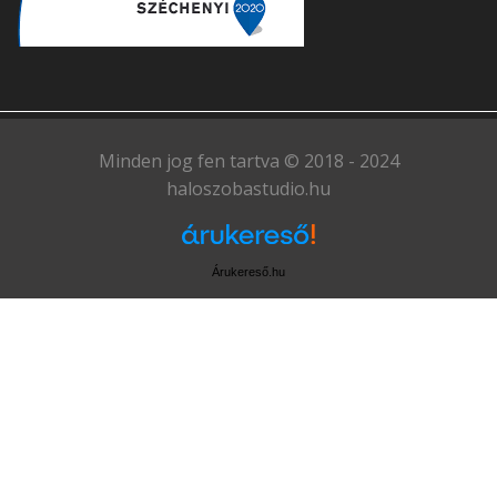
Minden jog fen tartva © 2018 - 2024
haloszobastudio.hu
Árukereső.hu