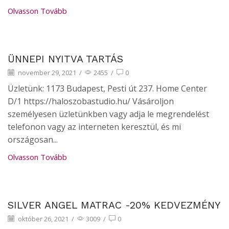
Olvasson Tovább
Hírek
ÜNNEPI NYITVA TARTÁS
november 29, 2021
/
2455
/
0
Üzletünk: 1173 Budapest, Pesti út 237. Home Center
D/1 https://haloszobastudio.hu/ Vásároljon
személyesen üzletünkben vagy adja le megrendelést
telefonon vagy az interneten keresztül, és mi
országosan...
Olvasson Tovább
Hírek
SILVER ANGEL MATRAC -20% KEDVEZMÉNY
október 26, 2021
/
3009
/
0