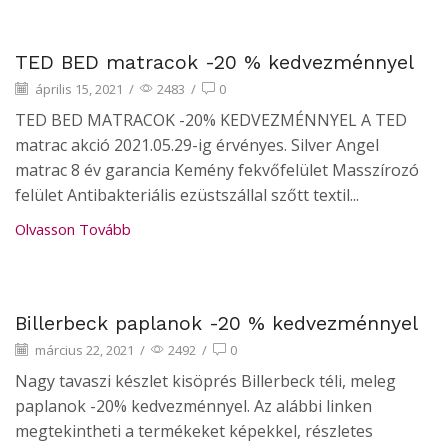
Hírek
TED BED matracok -20 % kedvezménnyel
április 15, 2021
/
2483
/
0
TED BED MATRACOK -20% KEDVEZMÉNNYEL A TED
matrac akció 2021.05.29-ig érvényes. Silver Angel
matrac 8 év garancia Kemény fekvőfelület Masszírozó
felület Antibakteriális ezüstszállal szőtt textil...
Olvasson Tovább
Hírek
Billerbeck paplanok -20 % kedvezménnyel
március 22, 2021
/
2492
/
0
Nagy tavaszi készlet kisöprés Billerbeck téli, meleg
paplanok -20% kedvezménnyel. Az alábbi linken
megtekintheti a termékeket képekkel, részletes