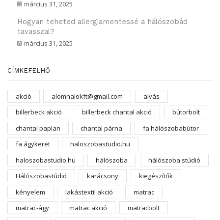
március 31, 2025
Hogyan teheted allergiamentessé a hálószobád
tavasszal?
március 31, 2025
CÍMKEFELHŐ
akció
alomhalokft@gmail.com
alvás
billerbeck akció
billerbeck chantal akció
bútorbolt
chantal paplan
chantal párna
fa hálószobabútor
fa ágykeret
haloszobastudio.hu
haloszobastudio.hu
hálószoba
hálószoba stúdió
Hálószobastúdió
karácsony
kiegészítők
kényelem
lakástextil akció
matrac
matrac-ágy
matrac akció
matracbolt