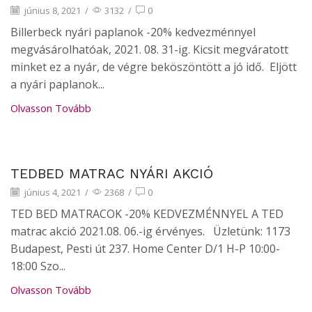
június 8, 2021
/
3132
/
0
Billerbeck nyári paplanok -20% kedvezménnyel
megvásárolhatóak, 2021. 08. 31-ig. Kicsit megváratott
minket ez a nyár, de végre beköszöntött a jó idő. Eljött
a nyári paplanok...
Olvasson Tovább
Hírek
TEDBED MATRAC NYÁRI AKCIÓ
június 4, 2021
/
2368
/
0
TED BED MATRACOK -20% KEDVEZMÉNNYEL A TED
matrac akció 2021.08. 06.-ig érvényes. Üzletünk: 1173
Budapest, Pesti út 237. Home Center D/1 H-P 10:00-
18:00 Szo...
Olvasson Tovább