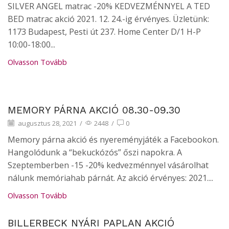
SILVER ANGEL matrac -20% KEDVEZMÉNNYEL A TED
BED matrac akció 2021. 12. 24.-ig érvényes. Üzletünk:
1173 Budapest, Pesti út 237. Home Center D/1 H-P
10:00-18:00...
Olvasson Tovább
Hírek
MEMORY PÁRNA AKCIÓ 08.30-09.30
augusztus 28, 2021
/
2448
/
0
Memory párna akció és nyereményjáték a Facebookon.
Hangolódunk a “bekuckózós” őszi napokra. A
Szeptemberben -15 -20% kedvezménnyel vásárolhat
nálunk memóriahab párnát. Az akció érvényes: 2021....
Olvasson Tovább
BILLERBECK NYÁRI PAPLAN AKCIÓ