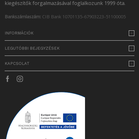
kiegészítők forgalmazásával foglalkozunk 1999 óta.
Bankszámlaszám:
CIB Bank 10701135-67903223-51100005
INFORMÁCIÓK
LEGUTÓBBI BEJEGYZÉSEK
KAPCSOLAT
Facebook
Instagram