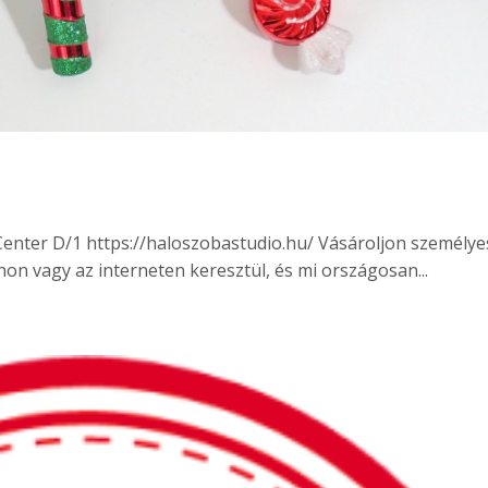
Center D/1 https://haloszobastudio.hu/ Vásároljon személy
on vagy az interneten keresztül, és mi országosan...