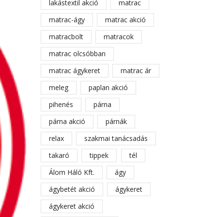
lakástextil akció
matrac
matrac-ágy
matrac akció
matracbolt
matracok
matrac olcsóbban
matrac ágykeret
matrac ár
meleg
paplan akció
pihenés
párna
párna akció
párnák
relax
szakmai tanácsadás
takaró
tippek
tél
Álom Háló Kft.
ágy
ágybetét akció
ágykeret
ágykeret akció