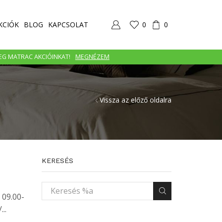
KCIÓK
BLOG
KAPCSOLAT
0
0
MEG MATRAC AKCIÓINKAT!
MEGNÉZEM
Vissza az előző oldalra
KERESÉS
 09.00-
..