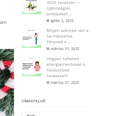
2025 tavaszán –
Újdonságok,
amelyeket ...
április 2, 2025
esen
Milyen szerepe van a
természetes
fénynek a ...
március 31, 2025
Hogyan teheted
allergiamentessé a
hálószobád
tavasszal?
március 31, 2025
CÍMKEFELHŐ
akció