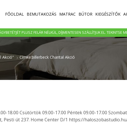
FŐOLDAL
BEMUTAKOZÁS
MATRAC
BÚTOR
KIEGÉSZÍTŐK
A
GYBETÉTJÉT PLUSZ FELÁR NÉLKÜL, DÍJMENTESEN SZÁLLÍTJUK EL. TEKINTSE 
l Akció"
Címke:billerbeck Chantal Akció
.00-18.00 Csütörtök 09.00-17.00 Péntek 09.00-17.00 Szombat
 Pesti út 237. Home Center D/1 https://haloszobastudio.hu/.