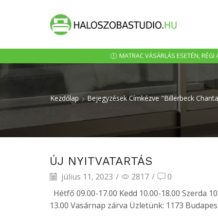
MATRAC VÁSÁRLÁS ESETÉN, RÉGI Á
Kezdőlap
Bejegyzések Címkézve "billerbeck Chanta
ÚJ NYITVATARTÁS
július 11, 2023
/
2817
/
0
Hétfő 09.00-17.00 Kedd 10.00-18.00 Szerda 10
13.00 Vasárnap zárva Üzletünk: 1173 Budapest,