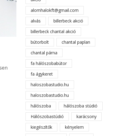
alomhalokft@gmail.com
alvás
billerbeck akció
billerbeck chantal akció
bútorbolt
chantal paplan
chantal párna
fa hálószobabútor
esen
fa ágykeret
haloszobastudio.hu
haloszobastudio.hu
hálószoba
hálószoba stúdió
Hálószobastúdió
karácsony
kiegészítők
kényelem