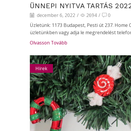
ÜNNEPI NYITVA TARTÁS 202
december 6, 2022
/
2694
/
0
Üzletünk: 1173 Budapest, Pesti út 237. Home 
üzletünkben vagy adja le megrendelést telefon
Olvasson Tovább
Hírek