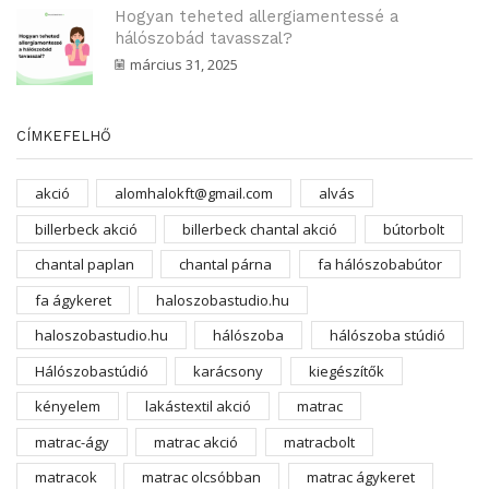
Hogyan teheted allergiamentessé a
hálószobád tavasszal?
március 31, 2025
CÍMKEFELHŐ
akció
alomhalokft@gmail.com
alvás
billerbeck akció
billerbeck chantal akció
bútorbolt
chantal paplan
chantal párna
fa hálószobabútor
fa ágykeret
haloszobastudio.hu
haloszobastudio.hu
hálószoba
hálószoba stúdió
Hálószobastúdió
karácsony
kiegészítők
kényelem
lakástextil akció
matrac
matrac-ágy
matrac akció
matracbolt
matracok
matrac olcsóbban
matrac ágykeret