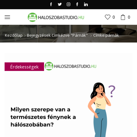
0
0
Kezdőlap
Bejegyzések Címkézve "párnák"
Címke:párnák
Érdekességek