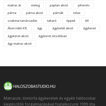
matrac ár
meleg
paplan akció
pihenés
párna
párna akció
párnák
relax
szakmai tanácsadás
takaró
tippek
tél
Álom Háló Kft.
ágy
ágybetét akció
ágykeret
ágykeret akció
ágykeret olcsóbban
ágy matrac akció
Matracok, tömörfa ágykeretek és egyéb hálószobai
kiegészítők forgalmazásával foglalkozunk 1999 óta.