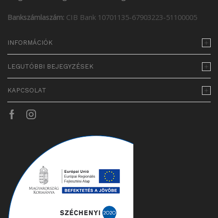
Bankszámlaszám:
CIB Bank 10701135-67903223-51100005
INFORMÁCIÓK
LEGUTÓBBI BEJEGYZÉSEK
KAPCSOLAT
Facebook
Instagram