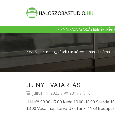
MATRAC VÁSÁRLÁS ESETÉN, RÉGI Á
Kezdőlap
Bejegyzések Címkézve "chantal Párna"
ÚJ NYITVATARTÁS
július 11, 2023
/
2817
/
0
Hétfő 09.00-17.00 Kedd 10.00-18.00 Szerda 10
13.00 Vasárnap zárva Üzletünk: 1173 Budapest,