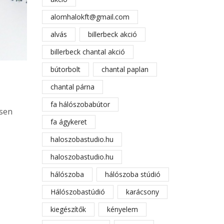
alomhalokft@gmail.com
alvás
billerbeck akció
billerbeck chantal akció
bútorbolt
chantal paplan
chantal párna
fa hálószobabútor
esen
fa ágykeret
haloszobastudio.hu
haloszobastudio.hu
hálószoba
hálószoba stúdió
Hálószobastúdió
karácsony
kiegészítők
kényelem