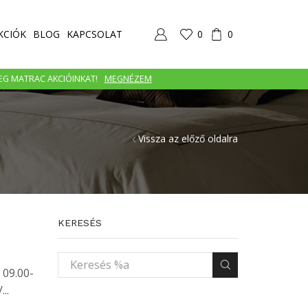
KCIÓK
BLOG
KAPCSOLAT
0
0
MEG MATRAC AKCIÓINKAT!
MEGNÉZEM
Vissza az előző oldalra
KERESÉS
 09.00-
..