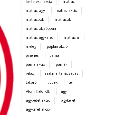
lakástextil akció
matrac
matrac-ágy
matrac akció
matracbolt
matracok
matrac olcsóbban
matrac ágykeret
matrac ár
meleg
paplan akció
pihenés
párna
párna akció
párnák
relax
szakmai tanácsadás
takaró
tippek
tél
Álom Háló Kft.
ágy
ágybetét akció
ágykeret
ágykeret akció