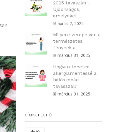
2025 tavaszán –
Újdonságok,
amelyeket ...
április 2, 2025
esen
Milyen szerepe van a
természetes
fénynek a ...
március 31, 2025
Hogyan teheted
allergiamentessé a
hálószobád
tavasszal?
március 31, 2025
CÍMKEFELHŐ
akció