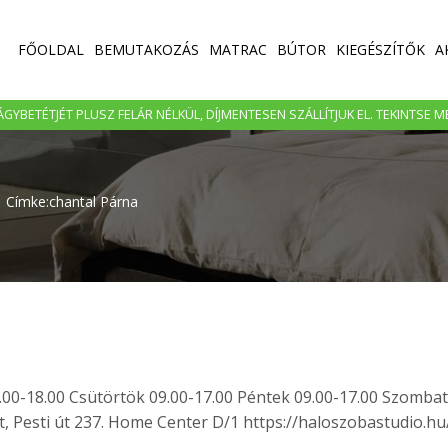
FŐOLDAL
BEMUTAKOZÁS
MATRAC
BÚTOR
KIEGÉSZÍTŐK
A
GYBETÉTJÉT PLUSZ FELÁR NÉLKÜL, DÍJMENTESEN SZÁLLÍTJUK EL. TEKINTSE 
Címke:chantal Párna
.00-18.00 Csütörtök 09.00-17.00 Péntek 09.00-17.00 Szombat
 Pesti út 237. Home Center D/1 https://haloszobastudio.hu/.