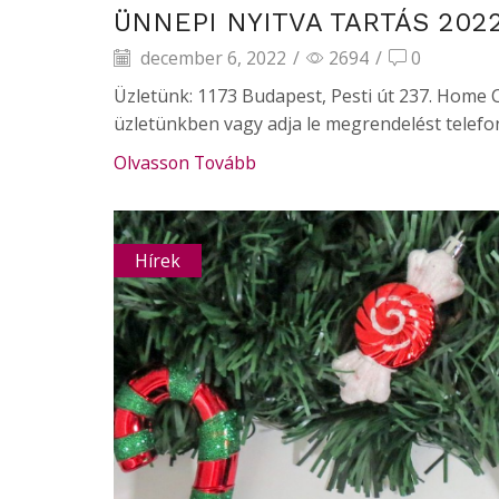
ÜNNEPI NYITVA TARTÁS 202
december 6, 2022
/
2694
/
0
Üzletünk: 1173 Budapest, Pesti út 237. Home 
üzletünkben vagy adja le megrendelést telefon
Olvasson Tovább
Hírek