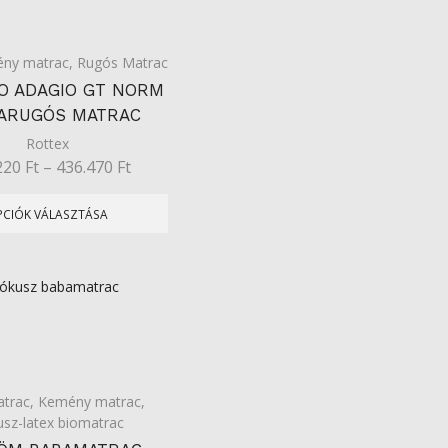
ny matrac
,
Rugós Matrac
O ADAGIO GT NORM
ARUGÓS MATRAC
Rottex
220
Ft
–
436.470
Ft
PCIÓK VÁLASZTÁSA
trac
,
Kemény matrac
,
sz-latex biomatrac