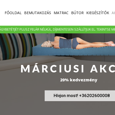
FŐOLDAL
BEMUTAKOZÁS
MATRAC
BÚTOR
KIEGÉSZÍTŐK
A
GYBETÉTJÉT PLUSZ FELÁR NÉLKÜL, DÍJMENTESEN SZÁLLÍTJUK EL. TEKINTSE 
MÁRCIUSI AK
20% kedvezmény
Hívjon most! +36202600008