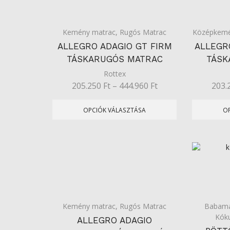
Kemény matrac
,
Rugós Matrac
Középkemé
ALLEGRO ADAGIO GT FIRM
ALLEGR
TÁSKARUGÓS MATRAC
TÁSK
Rottex
205.250
Ft
–
444.960
Ft
203.
OPCIÓK VÁLASZTÁSA
O
Kemény matrac
,
Rugós Matrac
Babama
Kóku
ALLEGRO ADAGIO