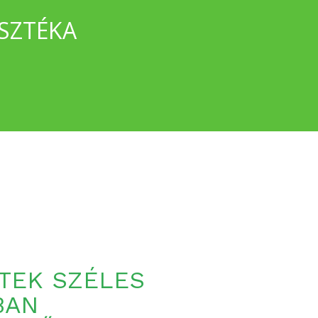
SZTÉKA
TEK SZÉLES
BAN
HETŐK