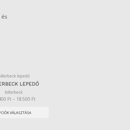
 és
.
illerbeck lepedő
LERBECK LEPEDŐ
Billerbeck
400
Ft
–
18.500
Ft
PCIÓK VÁLASZTÁSA