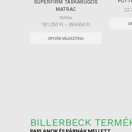
PÖTT
SUPERFIRM TÁSKARUGÓS
MATRAC
22.
Rottex
O
181.250
Ft
–
384.950
Ft
OPCIÓK VÁLASZTÁSA
BILLERBECK TERMÉ
PAPLANOK ÉS PÁRNÁK MELLETT