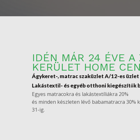
IDÉN MÁR 24 ÉVE A X
KERÜLET HOME CE
Ágykeret-, matrac szaküzlet A/12-es üzlet
Lakástextil- és egyéb otthoni kiegészítők b
Egyes matracokra és lakástextíliákra 20%
és minden készleten lévő babamatracra 30% 
31-ig.