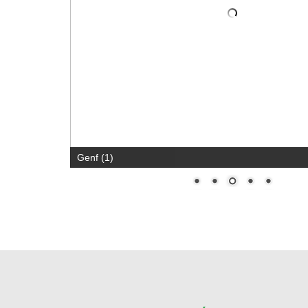
Georgina
OUTLET AJÁNLATOK
30- 40- 50%
Kiállított matracok
kedvezm