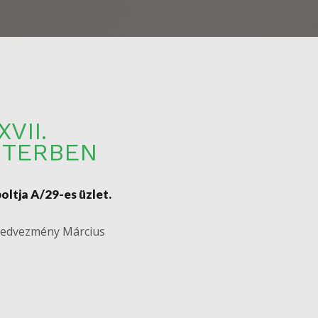
VII.
NTERBEN
oltja A/29-es üzlet.
kedvezmény Március