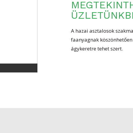
ÜZLETÜNKB
A hazai asztalosok szakma
faanyagnak köszönhetően s
ágykeretre tehet szert.
énnyel, azonnal