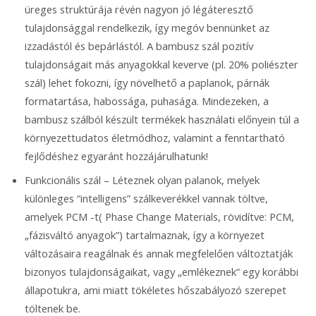
üreges struktúrája révén nagyon jó légáteresztő
tulajdonsággal rendelkezik, így megóv bennünket az
izzadástól és bepárlástól. A bambusz szál pozitív
tulajdonságait más anyagokkal keverve (pl. 20% poliészter
szál) lehet fokozni, így növelhető a paplanok, párnák
formatartása, habossága, puhasága. Mindezeken, a
bambusz szálból készült termékek használati előnyein túl a
környezettudatos életmódhoz, valamint a fenntartható
fejlődéshez egyaránt hozzájárulhatunk!
Funkcionális szál – Léteznek olyan palanok, melyek
különleges “intelligens” szálkeverékkel vannak töltve,
amelyek PCM -t( Phase Change Materials, rövidítve: PCM,
„fázisváltó anyagok”) tartalmaznak, így a környezet
változásaira reagálnak és annak megfelelően változtatják
bizonyos tulajdonságaikat, vagy „emlékeznek” egy korábbi
állapotukra, ami miatt tökéletes hőszabályozó szerepet
töltenek be.