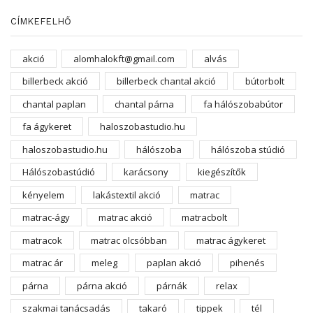
CÍMKEFELHŐ
akció
alomhalokft@gmail.com
alvás
billerbeck akció
billerbeck chantal akció
bútorbolt
chantal paplan
chantal párna
fa hálószobabútor
fa ágykeret
haloszobastudio.hu
haloszobastudio.hu
hálószoba
hálószoba stúdió
Hálószobastúdió
karácsony
kiegészítők
kényelem
lakástextil akció
matrac
matrac-ágy
matrac akció
matracbolt
matracok
matrac olcsóbban
matrac ágykeret
matrac ár
meleg
paplan akció
pihenés
párna
párna akció
párnák
relax
szakmai tanácsadás
takaró
tippek
tél