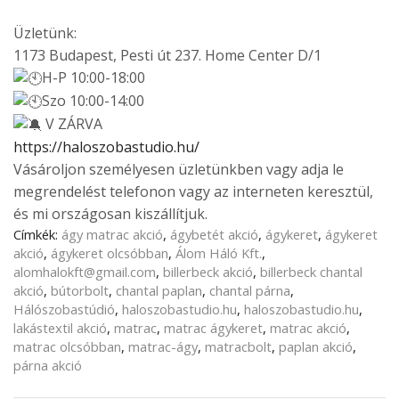
Üzletünk:
1173 Budapest, Pesti út 237. Home Center D/1
H-P 10:00-18:00
Szo 10:00-14:00
V ZÁRVA
https://haloszobastudio.hu/
Vásároljon személyesen üzletünkben vagy adja le
megrendelést telefonon vagy az interneten keresztül,
és mi országosan kiszállítjuk.
Címkék:
ágy matrac akció
,
ágybetét akció
,
ágykeret
,
ágykeret
akció
,
ágykeret olcsóbban
,
Álom Háló Kft.
,
alomhalokft@gmail.com
,
billerbeck akció
,
billerbeck chantal
akció
,
bútorbolt
,
chantal paplan
,
chantal párna
,
Hálószobastúdió
,
haloszobastudio.hu
,
haloszobastudio.hu
,
lakástextil akció
,
matrac
,
matrac ágykeret
,
matrac akció
,
matrac olcsóbban
,
matrac-ágy
,
matracbolt
,
paplan akció
,
párna akció