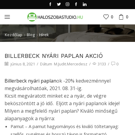
0
0
Kezdőlap
Blog
Hírek
BILLERBECK NYÁRI PAPLAN AKCIÓ
június 8, 2021
/
Dátum
M.Judit.Mercedesz
/
3133
/
0
Billerbeck nyári paplan
ok -20% kedvezménnyel
megvásárolhatóak, 2021. 08. 31-ig.
Kicsit megváratott minket ez a nyár, de végre
beköszöntött a jó idő. Eljött a nyári paplanok ideje!
Milyen a megfelelő nyári paplan? Kiváló minőségű
alapanyagok a nyárra:
Pamut – A pamut hagyományos és kiváló töltetanyag:
szellős, rugalmas és hosszú távon is formatartó,