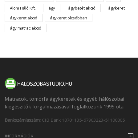
Álom Háló Kft.
ágy
ágybetét akció
ágykeret
ágykeret akció
ágykeret olcsóbban
ágy matrac akció
Matracok, tömörfa ágykeretek és egyéb hálószobai
kiegészítők forgalmazásával foglalkozunk 1999 óta.
Bankszámlaszám:
CIB Bank 10701135-67903223-51100005
INFORMÁCIÓK