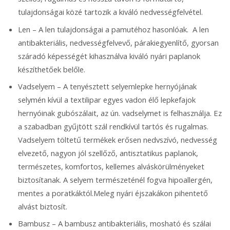
tulajdonságai közé tartozik a kiváló nedvességfelvétel.
Len – A len tulajdonságai a pamutéhoz hasonlóak. A len
antibakteriális, nedvességfelvevő, párakiegyenlítő, gyorsan
száradó képességét kihasználva kiváló nyári paplanok
készíthetőek belőle.
Vadselyem – A tenyésztett selyemlepke hernyójának
selymén kívül a textilipar egyes vadon élő lepkefajok
hernyóinak gubószálait, az ún. vadselymet is felhasználja. Ez
a szabadban gyűjtött szál rendkívül tartós és rugalmas.
Vadselyem töltetű termékek erősen nedvszívó, nedvesség
elvezető, nagyon jól szellőző, antisztatikus paplanok,
természetes, komfortos, kellemes alváskörülményeket
biztosítanak. A selyem természeténél fogva hipoallergén,
mentes a poratkáktól.Meleg nyári éjszakákon pihentető
alvást biztosít.
Bambusz – A bambusz antibakteriális, mosható és szálai