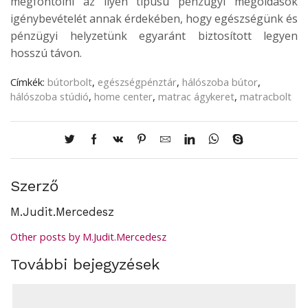
megfontolni az ilyen típusú pénzügyi megoldások
igénybevételét annak érdekében, hogy egészségünk és
pénzügyi helyzetünk egyaránt biztosított legyen
hosszú távon.
Címkék:
bútorbolt
,
egészségpénztár
,
hálószoba bútor
,
hálószoba stúdió
,
home center
,
matrac ágykeret
,
matracbolt
Szerző
M.Judit.Mercedesz
Other posts by M.Judit.Mercedesz
További bejegyzések