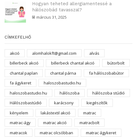
Hogyan teheted allergiamentessé a
hálószobád tavasszal?
március 31, 2025
CÍMKEFELHŐ
akció
alomhalokft@gmail.com
alvás
billerbeck akció
billerbeck chantal akció
bútorbolt
chantal paplan
chantal párna
fa hálószobabútor
fa ágykeret
haloszobastudio.hu
haloszobastudio.hu
hálószoba
hálószoba stúdió
Hálószobastúdió
karácsony
kiegészítők
kényelem
lakástextil akció
matrac
matrac-ágy
matrac akció
matracbolt
matracok
matrac olcsóbban
matrac ágykeret