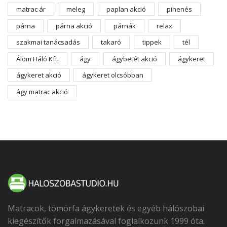
matrac ár
meleg
paplan akció
pihenés
párna
párna akció
párnák
relax
szakmai tanácsadás
takaró
tippek
tél
Álom Háló Kft.
ágy
ágybetét akció
ágykeret
ágykeret akció
ágykeret olcsóbban
ágy matrac akció
Matracok, tömörfa ágykeretek és egyéb hálószobai
kiegészítők forgalmazásával foglalkozunk 1999 óta.