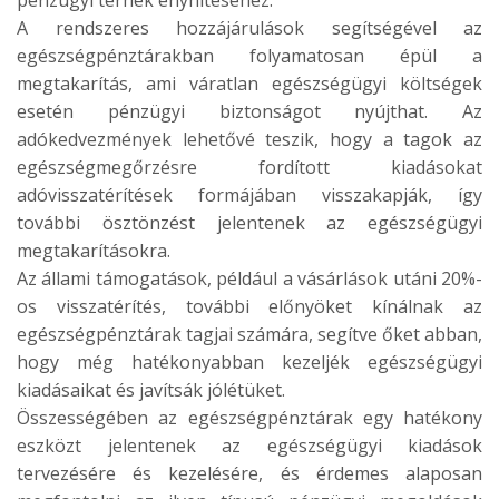
pénzügyi terhek enyhítéséhez.
A rendszeres hozzájárulások segítségével az
egészségpénztárakban folyamatosan épül a
megtakarítás, ami váratlan egészségügyi költségek
esetén pénzügyi biztonságot nyújthat. Az
adókedvezmények lehetővé teszik, hogy a tagok az
egészségmegőrzésre fordított kiadásokat
adóvisszatérítések formájában visszakapják, így
további ösztönzést jelentenek az egészségügyi
megtakarításokra.
Az állami támogatások, például a vásárlások utáni 20%-
os visszatérítés, további előnyöket kínálnak az
egészségpénztárak tagjai számára, segítve őket abban,
hogy még hatékonyabban kezeljék egészségügyi
kiadásaikat és javítsák jólétüket.
Összességében az egészségpénztárak egy hatékony
eszközt jelentenek az egészségügyi kiadások
tervezésére és kezelésére, és érdemes alaposan