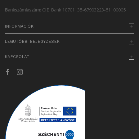
Bankszámlaszám:
CIB Bank 10701135-67903223-51100005
INFORMÁCIÓK
LEGUTÓBBI BEJEGYZÉSEK
KAPCSOLAT
Facebook
Instagram