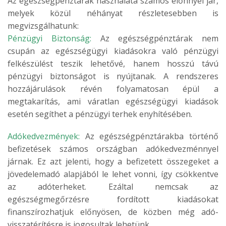
Az egészségpénztárak használata számos előnnyel jár,
melyek közül néhányat részletesebben is
megvizsgálhatunk:
Pénzügyi Biztonság:
Az egészségpénztárak nem
csupán az egészségügyi kiadásokra való pénzügyi
felkészülést teszik lehetővé, hanem hosszú távú
pénzügyi biztonságot is nyújtanak. A rendszeres
hozzájárulások révén folyamatosan épül a
megtakarítás, ami váratlan egészségügyi kiadások
esetén segíthet a pénzügyi terhek enyhítésében.
Adókedvezmények:
Az egészségpénztárakba történő
befizetések számos országban adókedvezménnyel
járnak. Ez azt jelenti, hogy a befizetett összegeket a
jövedelemadó alapjából le lehet vonni, így csökkentve
az adóterheket. Ezáltal nemcsak az
egészségmegőrzésre fordított kiadásokat
finanszírozhatjuk előnyösen, de közben még adó-
visszatérítésre is jogosultak lehetünk.