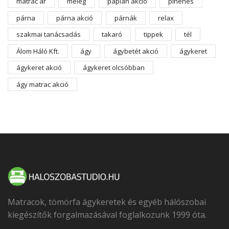
matrac ár
meleg
paplan akció
pihenés
párna
párna akció
párnák
relax
szakmai tanácsadás
takaró
tippek
tél
Álom Háló Kft.
ágy
ágybetét akció
ágykeret
ágykeret akció
ágykeret olcsóbban
ágy matrac akció
Matracok, tömörfa ágykeretek és egyéb hálószobai
kiegészítők forgalmazásával foglalkozunk 1999 óta.