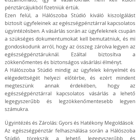
pénztárcájukból fizetniük értük.
Ezen felül, a Hálószoba Stúdió kiváló kiszolgálást
biztosít ügyfeleinek az egészségpénztárral kapcsolatos
ügyintézésben. A vásárlás során az ügyfeleknek csupán
a szükséges dokumentumokat kell bemutatniuk, és mi
gondoskodunk arról, hogy az összeg zárolva legyen az
egészségpénztáruknál. Ezáltal biztosítva a
zökkenőmentes és biztonságos vásárlási élményt.
A Hálószoba Stúdió mindig az ügyfelek kényelmét és
elégedettségét helyezi előtérbe, és ezért mindent
megteszünk annak érdekében, hogy az
egészségpénztárral kapcsolatos vásárlás a lehető
legegyszerűbb és legzökkenőmentesebb legyen
számukra.
Ügyintézés és Zárolás: Gyors és Hatékony Megoldások
Az egészségpénztár felhasználása során a Hálószoba
Stúdió törekszik a lehető legegyszerűbb és