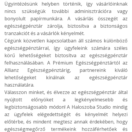
Ügyintézésünk helyben történik, így vásárlóinknak
nincs szükségük további adminisztrációra vagy
bonyolult papírmunkára. A vásárlás összegét az
egészségpénztár zárolja, biztosítva a biztonságos
tranzakciót és a vásárlók kényelmét.
Cégünk közvetlen kapcsolatban áll számos különböző
egészségpénztárral, így ügyfeleink számára széles
körű lehetőségeket biztosítva az egészségpénztár
felhasználásában. A Prémium Egészségpénztártól az
Allianz Egészségpénztárig, partnereink kiváló
lehetőségeket kínálnak az egészségpénztár
használatára.
Válasszon minket, és élvezze az egészségpénztár által
nyújtott előnyöket a legkényelmesebb és
legbiztonságosabb módon! A Haloszoba Studio mindig
az ügyfelek elégedettségét és kényelmét helyezi
előtérbe, és mindent megtesz annak érdekében, hogy
egészségmegőrző termékeink hozzáférhetőek és