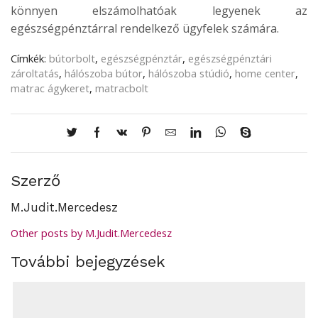
könnyen elszámolhatóak legyenek az
egészségpénztárral rendelkező ügyfelek számára.
Címkék:
bútorbolt
,
egészségpénztár
,
egészségpénztári
zároltatás
,
hálószoba bútor
,
hálószoba stúdió
,
home center
,
matrac ágykeret
,
matracbolt
Szerző
M.Judit.Mercedesz
Other posts by M.Judit.Mercedesz
További bejegyzések