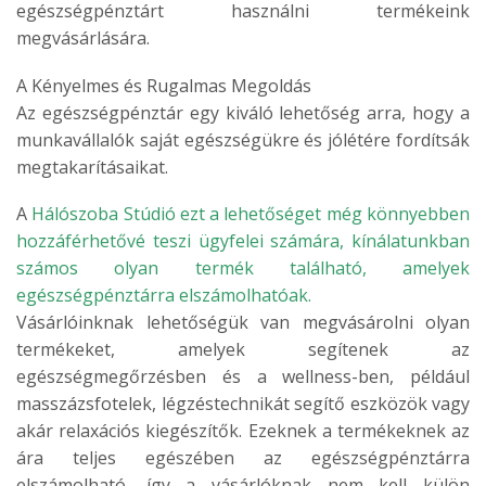
egészségpénztárt használni termékeink
megvásárlására.
A Kényelmes és Rugalmas Megoldás
Az egészségpénztár egy kiváló lehetőség arra, hogy a
munkavállalók saját egészségükre és jólétére fordítsák
megtakarításaikat.
A
Hálószoba Stúdió ezt a lehetőséget még könnyebben
hozzáférhetővé teszi ügyfelei számára, kínálatunkban
számos olyan termék található, amelyek
egészségpénztárra elszámolhatóak.
Vásárlóinknak lehetőségük van megvásárolni olyan
termékeket, amelyek segítenek az
egészségmegőrzésben és a wellness-ben, például
masszázsfotelek, légzéstechnikát segítő eszközök vagy
akár relaxációs kiegészítők. Ezeknek a termékeknek az
ára teljes egészében az egészségpénztárra
elszámolható, így a vásárlóknak nem kell külön