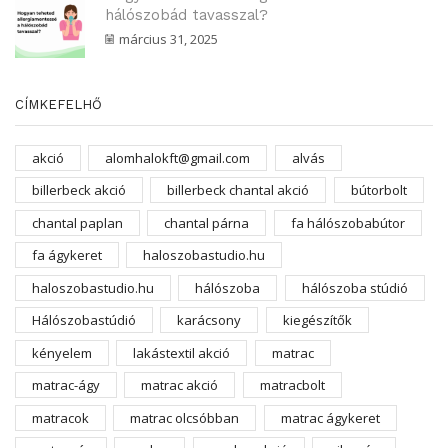
hálószobád tavasszal?
március 31, 2025
CÍMKEFELHŐ
akció
alomhalokft@gmail.com
alvás
billerbeck akció
billerbeck chantal akció
bútorbolt
chantal paplan
chantal párna
fa hálószobabútor
fa ágykeret
haloszobastudio.hu
haloszobastudio.hu
hálószoba
hálószoba stúdió
Hálószobastúdió
karácsony
kiegészítők
kényelem
lakástextil akció
matrac
matrac-ágy
matrac akció
matracbolt
matracok
matrac olcsóbban
matrac ágykeret