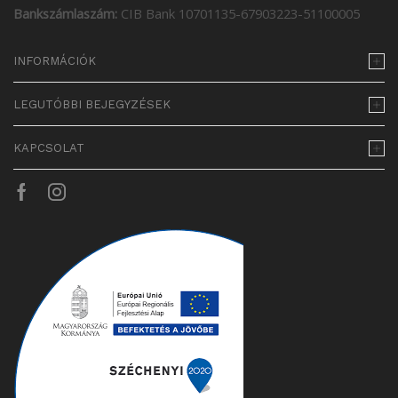
Bankszámlaszám:
CIB Bank 10701135-67903223-51100005
INFORMÁCIÓK
LEGUTÓBBI BEJEGYZÉSEK
KAPCSOLAT
Facebook
Instagram