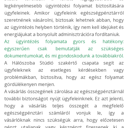
legkényelmesebb ügyintézési folyamat biztosítására
ügyfeleinek. Amikor ügyfeleink egészségpénztárról
szeretnének vásárolni, biztosak lehetnek abban, hogy
az ügyintézés helyben történik, így nem kell idejüket és
energiájukat a bonyolult adminisztrációra fordítaniuk.
Az ügyintézés folyamata gyors és hatékony:
egyszerűen csak bemutatják az szükséges
dokumentumokat, és mi gondoskodunk a továbbiakról.
A Hálószoba Stúdió szakértő csapata segít az
ügyfeleknek az esetleges kérdésekben vagy
problémákban, biztosítva, hogy az egész folyamat
gördülékenyen menjen.
A vásárlás összegének zárolása az egészségpénztárnál
további biztonságot nyújt ügyfeleinknek. Ez azt jelenti,
hogy a vásárlás teljes összegét a megfelelő
egészségpénztári számláról vonjuk le, így a
vásárlóknak nincs szükségük arra, hogy előzetesen
pénzt utaljanak vagy készpénzt fizessenek ki a