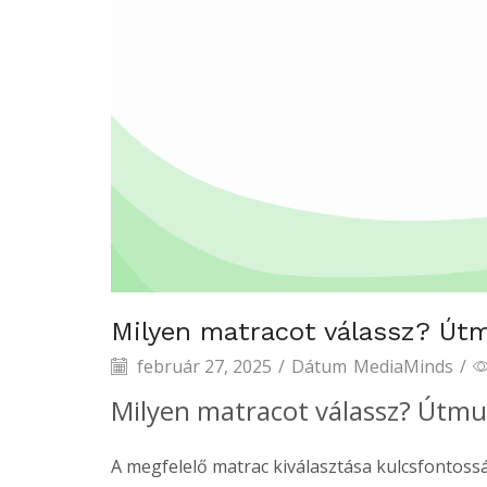
Milyen matracot válassz? Útm
február 27, 2025
/
Dátum
MediaMinds
/
Milyen matracot válassz? Útmut
A megfelelő matrac kiválasztása kulcsfontoss