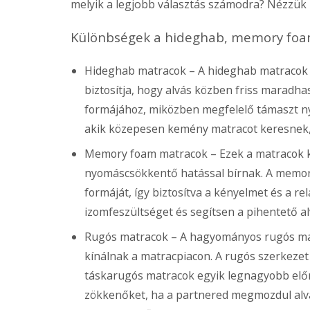
melyik a legjobb választás számodra? Nézzük
Különbségek a hideghab, memory foam
Hideghab matracok
– A hideghab matracok 
biztosítja, hogy alvás közben friss maradh
formájához, miközben megfelelő támaszt nyú
akik közepesen kemény matracot keresnek, 
Memory foam matracok
– Ezek a matracok k
nyomáscsökkentő hatással bírnak. A memory 
formáját, így biztosítva a kényelmet és a r
izomfeszültséget és segítsen a pihentető alv
Rugós matracok
– A hagyományos rugós mat
kínálnak a matracpiacon. A rugós szerkezet 
táskarugós matracok egyik legnagyobb elő
zökkenőket, ha a partnered megmozdul alvá