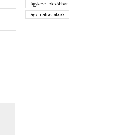
ágykeret olcsóbban
ágy matrac akció