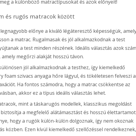
 meg a különböző matractípusokat és azok előnyeit!
 és rugós matracok között
legnagyobb előnye a kiváló légáteresztő képességük, amel
asson a matrac. Rugalmasak és jól alkalmazkodnak a test
jtanak a test minden részének. Ideális választás azok szá
amely megőrzi alakját hosszú távon.
ülönösen jól alkalmazkodnak a testhez, így kiemelkedő
foam szivacs anyaga hőre lágyul, és tökéletesen felveszi a
elaxációt. Ha fontos számodra, hogy a matrac csökkentse az
ásban, akkor ez a típus ideális választás lehet.
racok, mint a táskarugós modellek, klasszikus megoldást
biztosítja a megfelelő alátámasztást és hosszú élettartamot
nye, hogy a rugók külön-külön dolgoznak, így nem okoznak
s közben. Ezen kívül kiemelkedő szellőzéssel rendelkeznek