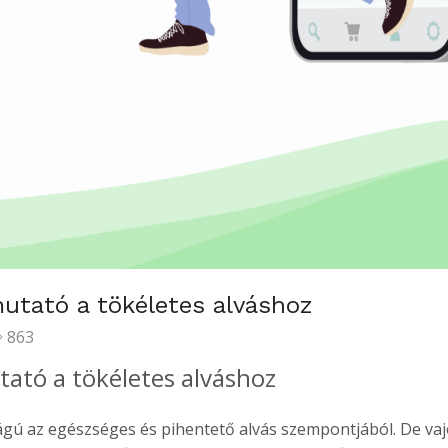
utató a tökéletes alváshoz
863
ató a tökéletes alváshoz
ágú az egészséges és pihentető alvás szempontjából. De va