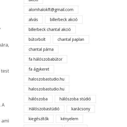
alomhalokft@gmail.com
alvás
billerbeck akció
y
billerbeck chantal akció
bútorbolt
chantal paplan
mára,
chantal párna
fa hálószobabútor
fa ágykeret
 test
haloszobastudio.hu
haloszobastudio.hu
hálószoba
hálószoba stúdió
. A
Hálószobastúdió
karácsony
kiegészítők
kényelem
, ami