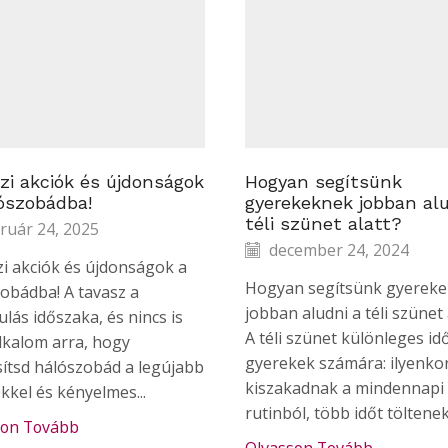
zi akciók és újdonságok
Hogyan segítsünk
ószobádba!
gyerekeknek jobban alu
téli szünet alatt?
ruár 24, 2025
december 24, 2024
i akciók és újdonságok a
Hogyan segítsünk gyerek
obádba! A tavasz a
jobban aludni a téli szünet 
lás időszaka, és nincs is
A téli szünet különleges id
lkalom arra, hogy
gyerekek számára: ilyenko
ssítsd hálószobád a legújabb
kiszakadnak a mindennapi
kkel és kényelmes...
rutinból, több időt töltenek.
son Tovább