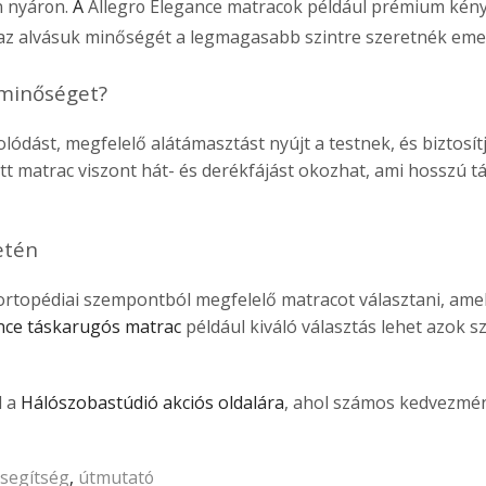
n nyáron.
A
Allegro Elegance matracok például prémium kén
 az alvásuk minőségét a legmagasabb szintre szeretnék emel
sminőséget?
lódást, megfelelő alátámasztást nyújt a testnek, és biztosít
tt matrac viszont hát- és derékfájást okozhat, ami hosszú t
etén
ortopédiai szempontból megfelelő matracot választani, ame
nce táskarugós matrac
például kiváló választás lehet azok s
l a
Hálószobastúdió akciós oldalára
, ahol számos kedvezmé
segítség
,
útmutató