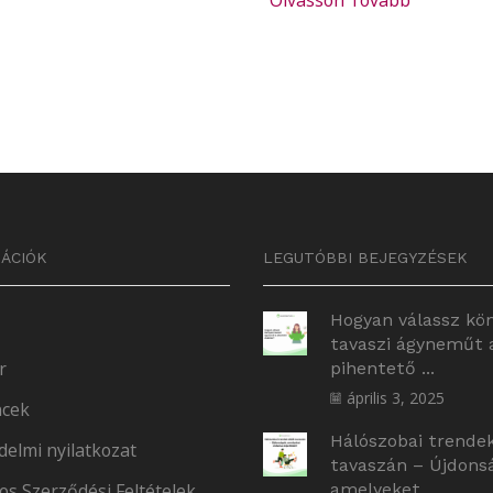
Olvasson Tovább
ÁCIÓK
LEGUTÓBBI BEJEGYZÉSEK
Hogyan válassz kö
tavaszi ágyneműt 
r
pihentető ...
április 3, 2025
cek
Hálószobai trende
delmi nyilatkozat
tavaszán – Újdons
os Szerződési Feltételek
amelyeket ...