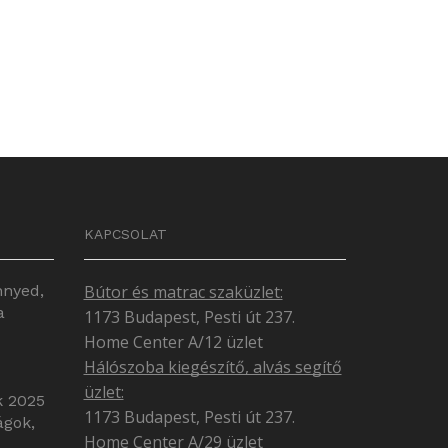
KAPCSOLAT
nnyed,
Bútor és matrac szaküzlet:
a
1173 Budapest, Pesti út 237.
Home Center A/12 üzlet
Hálószoba kiegészítő, alvás segítő
üzlet:
k 2025
1173 Budapest, Pesti út 237.
ágok,
Home Center A/29 üzlet