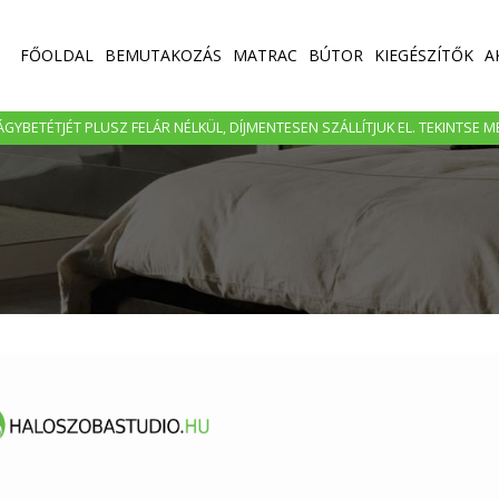
FŐOLDAL
BEMUTAKOZÁS
MATRAC
BÚTOR
KIEGÉSZÍTŐK
A
GYBETÉTJÉT PLUSZ FELÁR NÉLKÜL, DÍJMENTESEN SZÁLLÍTJUK EL. TEKINTSE 