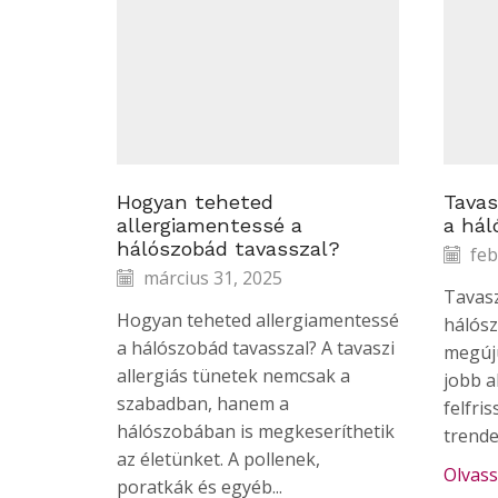
Hogyan teheted
Tavas
allergiamentessé a
a hál
hálószobád tavasszal?
feb
március 31, 2025
Tavasz
Hogyan teheted allergiamentessé
hálósz
a hálószobád tavasszal? A tavaszi
megúju
allergiás tünetek nemcsak a
jobb a
szabadban, hanem a
felfri
hálószobában is megkeseríthetik
trende
az életünket. A pollenek,
Olvas
poratkák és egyéb...