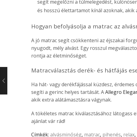
segít megelőzni a túlmelegedést, különöse
és hosszú élettartamot kínál azoknak, akik
Hogyan befolyásolja a matrac az alvá
A jó matrac segít csökkenteni az éjszakai forgo
nyugodt, mély alvást. Egy rosszul megválaszto
rontja az életminőséget.
Matracválasztás derék- és hátfájás es
Ha hát- vagy derékfájással küzdesz, érdemes 
segíti a gerinc helyes tartását. A
Allegro Elega
akik extra alátámasztásra vágynak.
A tökéletes matrac kiválasztásához látogass e
ajánlat vár rád!
Címkék:
alvásminőség
,
matrac
,
pihenés
,
relax
,