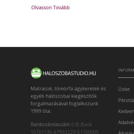
Olvasson Tovább
INFORM
Matracok, tömörfa ágykeretek és
Üzlet
egyéb hálószobai kiegészítők
Pénztá
forgalmazásával foglalkozunk
1999 óta.
Kedven
Adatvé
Bankszámlaszám:
CIB Bank
10701135-67903223-51100005
Általán