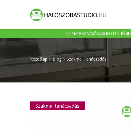
MATRAC VÁSÁRLÁS ESETÉN, RÉGI Á
Kezdőlap
Blog
Szakmai Tanácsadás
Szakmai tanácsadás