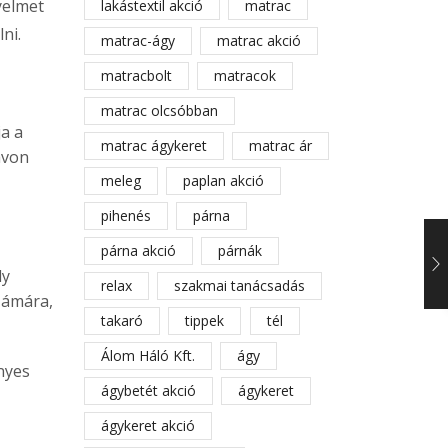
yelmet
lakástextil akció
matrac
ni.
matrac-ágy
matrac akció
matracbolt
matracok
matrac olcsóbban
ja a
matrac ágykeret
matrac ár
ávon
meleg
paplan akció
pihenés
párna
párna akció
párnák
ly
relax
szakmai tanácsadás
zámára,
takaró
tippek
tél
Álom Háló Kft.
ágy
nyes
ágybetét akció
ágykeret
ágykeret akció