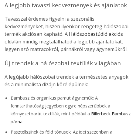
A legjobb tavaszi kedvezmények és ajánlatok
Tavasszal érdemes figyelni a szezonális
kedvezményeket, hiszen ilyenkor rengeteg hálószobai
termék akciósan kapható. A
Hálószobastúdió akciós
oldalán
mindig megtalálhatod a legjobb ajánlatokat,
legyen szó matracokról, párnákról vagy ágyneműkről.
Új trendek a hálószobai textíliák világában
A legújabb hálószobai trendek a természetes anyagok
és a minimalista dizájn köré épülnek:
Bambusz és organikus pamut ágyneműk:
A
fenntarthatóság jegyében egyre népszerűbbek a
környezetbarát textíliák, mint például a
Billerbeck Bambusz
párna
.
Pasztellszínek és föld tónusok:
Az idei szezonban a