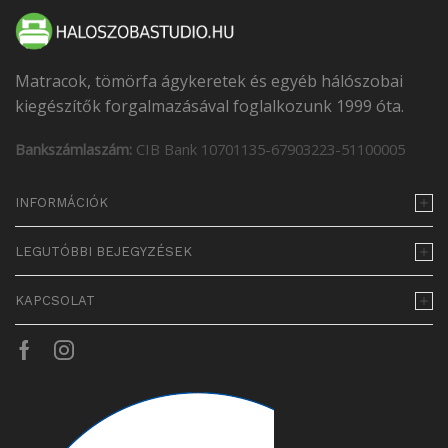
Matracok, tömörfa ágykeretek és egyéb hálószobai
kiegészítők forgalmazásával foglalkozunk 1999 óta.
Bankszámlaszám:
CIB Bank 10701135-67903223-51100005
INFORMÁCIÓK
LEGUTÓBBI BEJEGYZÉSEK
KAPCSOLAT
Facebook
Instagram