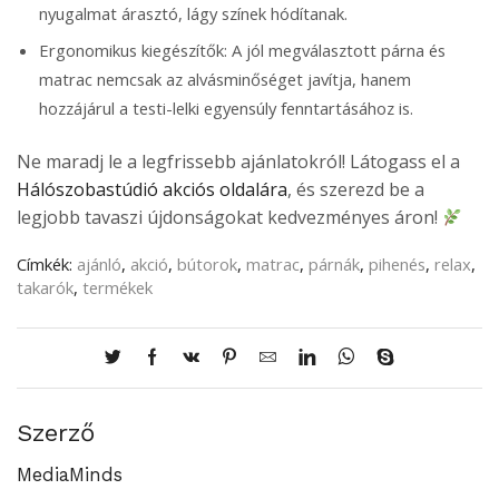
nyugalmat árasztó, lágy színek hódítanak.
Ergonomikus kiegészítők:
A jól megválasztott párna és
matrac nemcsak az alvásminőséget javítja, hanem
hozzájárul a testi-lelki egyensúly fenntartásához is.
Ne maradj le a legfrissebb ajánlatokról! Látogass el a
Hálószobastúdió akciós oldalára
, és szerezd be a
legjobb tavaszi újdonságokat kedvezményes áron!
Címkék:
ajánló
,
akció
,
bútorok
,
matrac
,
párnák
,
pihenés
,
relax
,
takarók
,
termékek
Szerző
MediaMinds