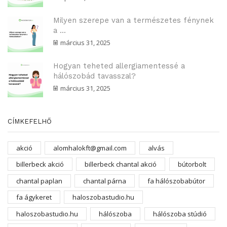
Milyen szerepe van a természetes fénynek
a ...
március 31, 2025
Hogyan teheted allergiamentessé a
hálószobád tavasszal?
március 31, 2025
CÍMKEFELHŐ
akció
alomhalokft@gmail.com
alvás
billerbeck akció
billerbeck chantal akció
bútorbolt
chantal paplan
chantal párna
fa hálószobabútor
fa ágykeret
haloszobastudio.hu
haloszobastudio.hu
hálószoba
hálószoba stúdió