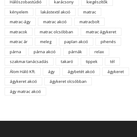
Hálószobastúdió
karácsony
kiegészítők
kényelem
lakástextil akció
matrac
matrac-ágy
matrac akció
matracbolt
matracok
matrac olcsóbban
matrac ágykeret
matrac ár
meleg
paplan akció
pihenés
párna
párna akció
párnák
relax
szakmai tanácsadás
takaró
tippek
tél
Álom Háló Kft.
ágy
ágybetét akció
ágykeret
ágykeret akció
ágykeret olcsóbban
ágy matrac akció