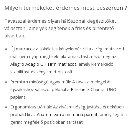
Milyen termékeket érdemes most beszerezni?
Tavasszal érdemes olyan hálószobai kiegészítőket
választani, amelyek segítenek a friss és pihentető
alvásban:
Új matracok a tökéletes kényelemért:
Ha a régi matracod
már nem nyújt megfelelő alátámasztást, nézd meg az
Allegro Adagio GT Firm matracot
, amely kiemelkedő
stabilitást és kényelmet biztosít.
Prémium minőségű ágyneműk:
A tavaszi melegebb
éjszakákhoz válaszd, például a
Billerbeck
Chantal UNO
paplant.
Ergonomikus párnák:
Az alvásminőség javítása érdekében
próbáld ki az
Anatóm extra memória párnát
, amely segíti a
gerinc megfelelő pozícióban tartását.