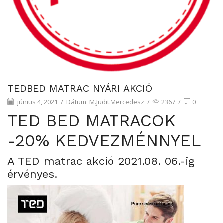
TEDBED MATRAC NYÁRI AKCIÓ
június 4, 2021
/
Dátum
M.Judit.Mercedesz
/
2367
/
0
TED BED MATRACOK
-20% KEDVEZMÉNNYEL
A TED matrac akció 2021.08. 06.-ig
érvényes.