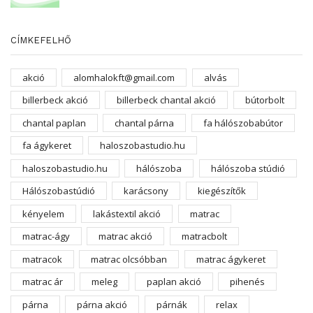
CÍMKEFELHŐ
akció
alomhalokft@gmail.com
alvás
billerbeck akció
billerbeck chantal akció
bútorbolt
chantal paplan
chantal párna
fa hálószobabútor
fa ágykeret
haloszobastudio.hu
haloszobastudio.hu
hálószoba
hálószoba stúdió
Hálószobastúdió
karácsony
kiegészítők
kényelem
lakástextil akció
matrac
matrac-ágy
matrac akció
matracbolt
matracok
matrac olcsóbban
matrac ágykeret
matrac ár
meleg
paplan akció
pihenés
párna
párna akció
párnák
relax