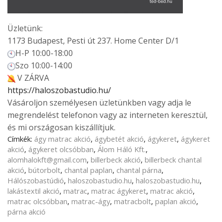
Üzletünk:
1173 Budapest, Pesti út 237. Home Center D/1
H-P 10:00-18:00
Szo 10:00-14:00
V ZÁRVA
https://haloszobastudio.hu/
Vásároljon személyesen üzletünkben vagy adja le
megrendelést telefonon vagy az interneten keresztül,
és mi országosan kiszállítjuk.
Címkék:
ágy matrac akció
,
ágybetét akció
,
ágykeret
,
ágykeret
akció
,
ágykeret olcsóbban
,
Álom Háló Kft.
,
alomhalokft@gmail.com
,
billerbeck akció
,
billerbeck chantal
akció
,
bútorbolt
,
chantal paplan
,
chantal párna
,
Hálószobastúdió
,
haloszobastudio.hu
,
haloszobastudio.hu
,
lakástextil akció
,
matrac
,
matrac ágykeret
,
matrac akció
,
matrac olcsóbban
,
matrac-ágy
,
matracbolt
,
paplan akció
,
párna akció