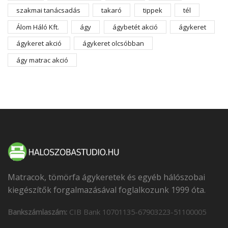
szakmai tanácsadás
takaró
tippek
tél
Álom Háló Kft.
ágy
ágybetét akció
ágykeret
ágykeret akció
ágykeret olcsóbban
ágy matrac akció
Matracok, tömörfa ágykeretek és egyéb hálószobai
kiegészítők forgalmazásával foglalkozunk 1999 óta.
Bankszámlaszám:
CIB Bank 10701135-67903223-51100005