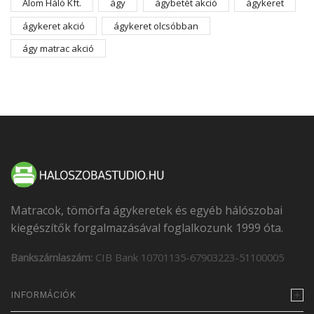
Álom Háló Kft.
ágy
ágybetét akció
ágykeret
ágykeret akció
ágykeret olcsóbban
ágy matrac akció
Matracok, tömörfa ágykeretek és egyéb hálószobai
kiegészítők forgalmazásával foglalkozunk 1999 óta.
Bankszámlaszám:
CIB Bank 10701135-67903223-51100005
INFORMÁCIÓK