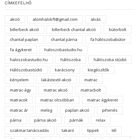
CÍMKEFELHŐ
akció
alomhalokft@gmail.com
alvás
billerbeck akció
billerbeck chantal akció
bútorbolt
chantal paplan
chantal párna
fa hálószobabútor
fa ágykeret
haloszobastudio.hu
haloszobastudio.hu
hálószoba
hálószoba stúdió
Hálószobastúdió
karácsony
kiegészítők
kényelem
lakástextil akció
matrac
matrac-ágy
matrac akció
matracbolt
matracok
matrac olcsóbban
matrac ágykeret
matrac ár
meleg
paplan akció
pihenés
párna
párna akció
párnák
relax
szakmai tanácsadás
takaró
tippek
tél