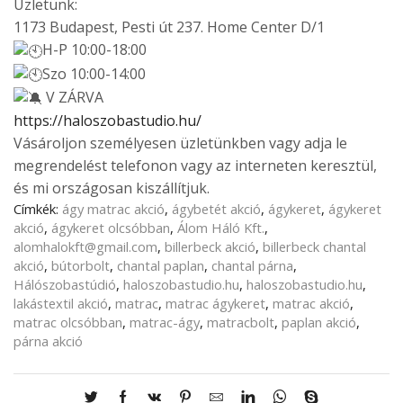
Üzletünk:
1173 Budapest, Pesti út 237. Home Center D/1
H-P 10:00-18:00
Szo 10:00-14:00
V ZÁRVA
https://haloszobastudio.hu/
Vásároljon személyesen üzletünkben vagy adja le
megrendelést telefonon vagy az interneten keresztül,
és mi országosan kiszállítjuk.
Címkék:
ágy matrac akció
,
ágybetét akció
,
ágykeret
,
ágykeret
akció
,
ágykeret olcsóbban
,
Álom Háló Kft.
,
alomhalokft@gmail.com
,
billerbeck akció
,
billerbeck chantal
akció
,
bútorbolt
,
chantal paplan
,
chantal párna
,
Hálószobastúdió
,
haloszobastudio.hu
,
haloszobastudio.hu
,
lakástextil akció
,
matrac
,
matrac ágykeret
,
matrac akció
,
matrac olcsóbban
,
matrac-ágy
,
matracbolt
,
paplan akció
,
párna akció