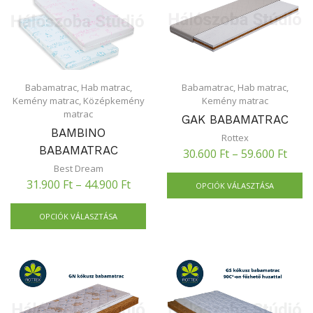
Babamatrac
,
Hab matrac
,
Babamatrac
,
Hab matrac
,
Kemény matrac
,
Középkemény
Kemény matrac
matrac
GAK BABAMATRAC
BAMBINO
Rottex
BABAMATRAC
30.600
Ft
–
59.600
Ft
Best Dream
31.900
Ft
–
44.900
Ft
OPCIÓK VÁLASZTÁSA
OPCIÓK VÁLASZTÁSA