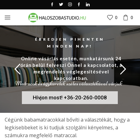
0
0
ÉBREDJEN PIHENTEN
MINDEN NAP!
Online vásárlás esetén, munkatársunk 24
órán belül felveszi Önnel a kapcsolatot, a
megrendelés véglegesítésével
kapcsolatban.
Matracok és ágykeretek széles választékával várjuk
Hívjon most! +36-20-260-0008
Cégünk babamatracokkal bővíti a választékát, hogy a
legkisebbeket is ki tudjuk szolgálni kényelmes, a
számukra megfelelő matraccal.