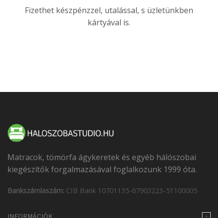
Fizethet készpénzzel, utalással, s üzletünkben
kártyával is.
Matracok, tömörfa ágykeretek és egyéb hálószobai
kiegészítők forgalmazásával foglalkozunk 1999 óta.
Bankszámlaszám:
CIB Bank 10701135-67903223-51100005
INFORMÁCIÓK