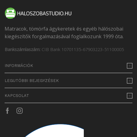
Matracok, tömörfa ágykeretek és egyéb hálószobai
kiegészítők forgalmazásával foglalkozunk 1999 óta.
Bankszámlaszám:
CIB Bank 10701135-67903223-51100005
INFORMÁCIÓK
LEGUTÓBBI BEJEGYZÉSEK
KAPCSOLAT
Facebook
Instagram