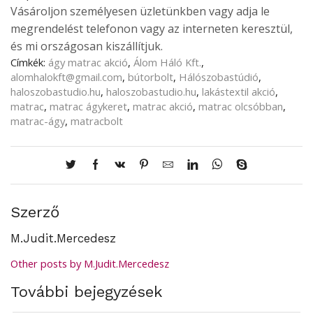
Vásároljon személyesen üzletünkben vagy adja le
megrendelést telefonon vagy az interneten keresztül,
és mi országosan kiszállítjuk.
Címkék:
ágy matrac akció
,
Álom Háló Kft.
,
alomhalokft@gmail.com
,
bútorbolt
,
Hálószobastúdió
,
haloszobastudio.hu
,
haloszobastudio.hu
,
lakástextil akció
,
matrac
,
matrac ágykeret
,
matrac akció
,
matrac olcsóbban
,
matrac-ágy
,
matracbolt
Szerző
M.Judit.Mercedesz
Other posts by M.Judit.Mercedesz
További bejegyzések