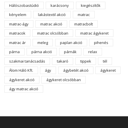
Hálószobastúdió
karácsony
kiegészítők
kényelem
lakástextil akció
matrac
matrac-ágy
matrac akció
matracbolt
matracok
matrac olcsóbban
matrac ágykeret
matrac ár
meleg
paplan akció
pihenés
párna
párna akció
párnák
relax
szakmai tanácsadás
takaró
tippek
tél
Álom Háló Kft.
ágy
ágybetét akció
ágykeret
ágykeret akció
ágykeret olcsóbban
ágy matrac akció