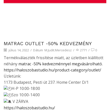
MATRAC OUTLET -50% KEDVEZMÉNY
július 14, 2022
/
Dátum
M.Judit.Mercedesz
/
2771
/
0
Termékválaszték frissítése miatt, az üzletben kiállított
néhány
matrac -50% kedvezménnyel megvásárolható.
https://haloszobastudio.hu/product-category/outlet/
Üzletünk:
1173 Budapest, Pesti út 237. Home Center D/1
H-P 10:00-18:00
Szo 10:00-14:00
V ZÁRVA
https://haloszobastudio.hu/