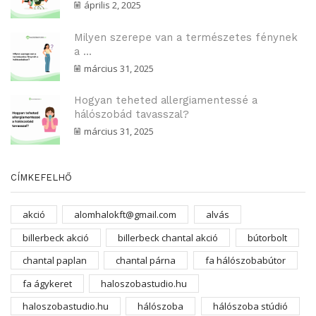
április 2, 2025
Milyen szerepe van a természetes fénynek
a ...
március 31, 2025
Hogyan teheted allergiamentessé a
hálószobád tavasszal?
március 31, 2025
CÍMKEFELHŐ
akció
alomhalokft@gmail.com
alvás
billerbeck akció
billerbeck chantal akció
bútorbolt
chantal paplan
chantal párna
fa hálószobabútor
fa ágykeret
haloszobastudio.hu
haloszobastudio.hu
hálószoba
hálószoba stúdió