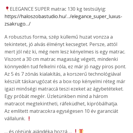
ELEGANCE SUPER matrac 130 kg testsúlyig:
https://haloszobastudio.hu/…/elegance_super_luxus-
zsakrugo…/
A robusztus forma, szép küllemű huzat vonzza a
tekintetet, jó alvás élményt kecsegtet. Persze, attól
mert jól néz ki, még nem lesz kényelmes is egy matrac.
Viszont a 30 cm matrac magasság végett, mindenki
könnyedén tud felkelni róla, ez már jó nagy piros pont.
Az 5 és 7 zónás kialakítás, a korszerű technológiával
készült táskarugózat és a box-top kényelmi réteg már
igazi minőségi matraccá teszi ezeket az ágybetéteket.
Egy próbát megér. Üzletünkben mind a három
matracot megtekintheti, ráfeküdhet, kipróbálhatja.
Az említett matracokra egységesen 10 év garanciát
vállalunk.
… és cégünk ajándéka hozzá …