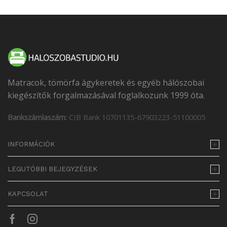
Matracok, tömörfa ágykeretek és egyéb hálószobai
kiegészítők forgalmazásával foglalkozunk 1999 óta.
Bankszámlaszám:
CIB Bank 10701135-67903223-51100005
INFORMÁCIÓK
LEGUTÓBBI BEJEGYZÉSEK
KAPCSOLAT
Facebook
Instagram