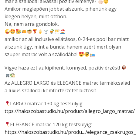
már a szállodai alvással pozitív élménye?
Amikor meglepően jobbat alszunk, pihenünk egy
idegen helyen, mint otthon.
Na, nem arra gondolok,
amikor az all inclusive ellátásos, 0-24-es pool bar miatt
alszunk úgy, mint a bunda; hanem azért mert olyan
szuper matrac volt a szállodába!
Vigye haza ezt az kipihent, könnyed, pozitív érzést!
Az ALLEGRO LARGO és ELEGANCE matrac termékcsalád
a luxus szállodai komfortérzetet biztosít.
LARGO matrac 130 kg testsúlyig:
ttps://haloszobastudio.hu/product/allegro_largo_matrac/
ELEGANCE matrac 120 kg testsúlyig:
https://haloszobastudio.hu/produ…/elegance_zsakrugos_