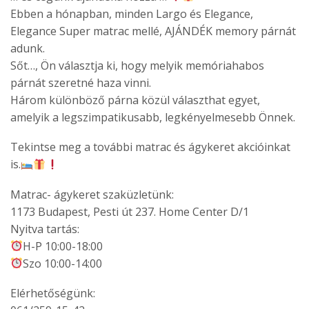
Ebben a hónapban, minden Largo és Elegance,
Elegance Super matrac mellé, AJÁNDÉK memory párnát
adunk.
Sőt…, Ön választja ki, hogy melyik memóriahabos
párnát szeretné haza vinni.
Három különböző párna közül választhat egyet,
amelyik a legszimpatikusabb, legkényelmesebb Önnek.
Tekintse meg a további matrac és ágykeret akcióinkat
is.
Matrac- ágykeret szaküzletünk:
1173 Budapest, Pesti út 237. Home Center D/1
Nyitva tartás:
H-P 10:00-18:00
Szo 10:00-14:00
Elérhetőségünk: