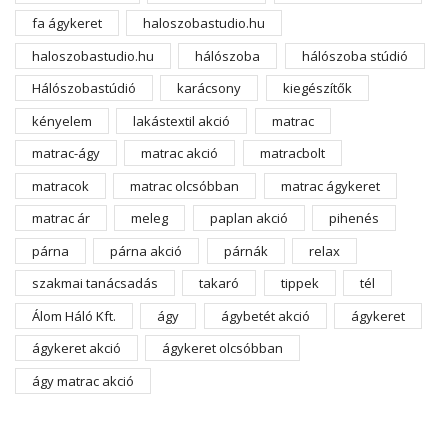
fa ágykeret
haloszobastudio.hu
haloszobastudio.hu
hálószoba
hálószoba stúdió
Hálószobastúdió
karácsony
kiegészítők
kényelem
lakástextil akció
matrac
matrac-ágy
matrac akció
matracbolt
matracok
matrac olcsóbban
matrac ágykeret
matrac ár
meleg
paplan akció
pihenés
párna
párna akció
párnák
relax
szakmai tanácsadás
takaró
tippek
tél
Álom Háló Kft.
ágy
ágybetét akció
ágykeret
ágykeret akció
ágykeret olcsóbban
ágy matrac akció