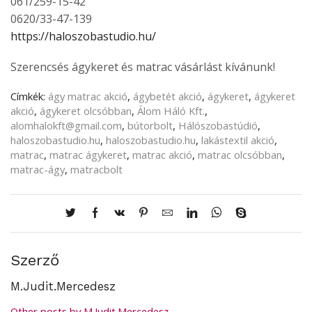
061/259-15-42
0620/33-47-139
https://haloszobastudio.hu/
Szerencsés ágykeret és matrac vásárlást kívánunk!
Címkék:
ágy matrac akció
,
ágybetét akció
,
ágykeret
,
ágykeret
akció
,
ágykeret olcsóbban
,
Álom Háló Kft.
,
alomhalokft@gmail.com
,
bútorbolt
,
Hálószobastúdió
,
haloszobastudio.hu
,
haloszobastudio.hu
,
lakástextil akció
,
matrac
,
matrac ágykeret
,
matrac akció
,
matrac olcsóbban
,
matrac-ágy
,
matracbolt
Szerző
M.Judit.Mercedesz
Other posts by M.Judit.Mercedesz