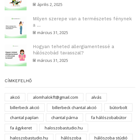
április 2, 2025
Milyen szerepe van a természetes fénynek
a ...
március 31, 2025
Hogyan teheted allergiamentessé a
hálószobád tavasszal?
március 31, 2025
CÍMKEFELHŐ
akció
alomhalokft@gmail.com
alvás
billerbeck akció
billerbeck chantal akció
bútorbolt
chantal paplan
chantal párna
fa hálószobabútor
fa ágykeret
haloszobastudio.hu
haloszobastudio.hu
hálószoba
hálószoba stúdió