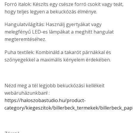
Forró italok:
Készíts egy csésze forró csokit vagy teát,
hogy teljes legyen a bekuckózás élménye.
Hangulatvilágítás:
Használj gyertyákat vagy
melegfényű LED-es lámpákat a meghitt hangulat
megteremtéséhez.
Puha textilek:
Kombináld a takarót párnákkal és
szőnyegekkel a maximális kényelem érdekében.
Nézd meg a tél legjobb bekuckózási kellékeit
webáruházunkban! :
https://haloszobastudio.hu/product-
category/kiegeszitok/billerbeck_termekek/billerbeck_pap