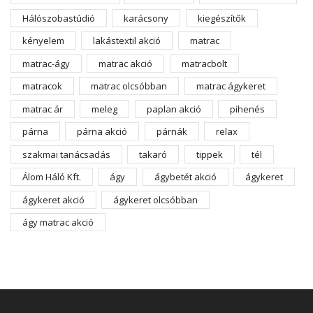
Hálószobastúdió
karácsony
kiegészítők
kényelem
lakástextil akció
matrac
matrac-ágy
matrac akció
matracbolt
matracok
matrac olcsóbban
matrac ágykeret
matrac ár
meleg
paplan akció
pihenés
párna
párna akció
párnák
relax
szakmai tanácsadás
takaró
tippek
tél
Álom Háló Kft.
ágy
ágybetét akció
ágykeret
ágykeret akció
ágykeret olcsóbban
ágy matrac akció