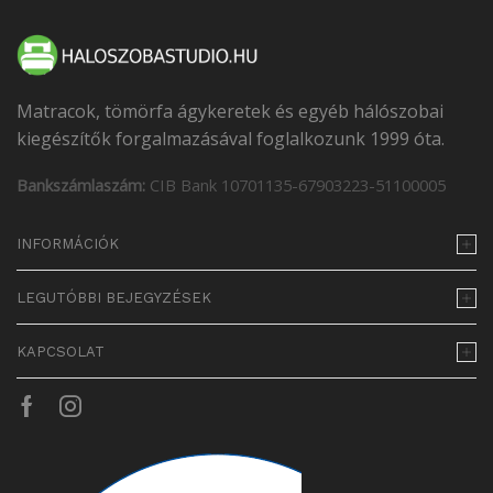
Matracok, tömörfa ágykeretek és egyéb hálószobai
kiegészítők forgalmazásával foglalkozunk 1999 óta.
Bankszámlaszám:
CIB Bank 10701135-67903223-51100005
INFORMÁCIÓK
LEGUTÓBBI BEJEGYZÉSEK
KAPCSOLAT
Facebook
Instagram