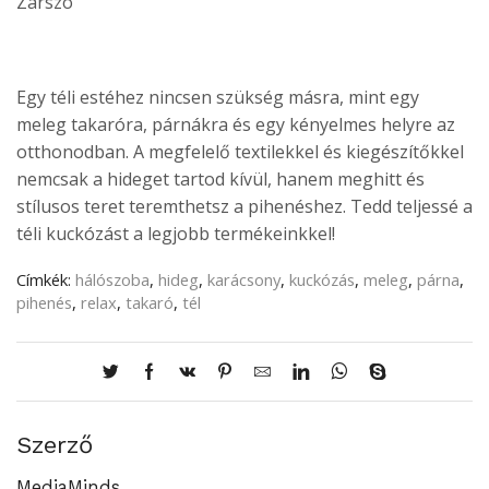
Zárszó
Egy téli estéhez nincsen szükség másra, mint egy
meleg takaróra, párnákra és egy kényelmes helyre az
otthonodban. A megfelelő textilekkel és kiegészítőkkel
nemcsak a hideget tartod kívül, hanem meghitt és
stílusos teret teremthetsz a pihenéshez. Tedd teljessé a
téli kuckózást a legjobb termékeinkkel!
Címkék:
hálószoba
,
hideg
,
karácsony
,
kuckózás
,
meleg
,
párna
,
pihenés
,
relax
,
takaró
,
tél
Szerző
MediaMinds