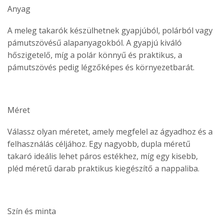
Anyag
A meleg takarók készülhetnek gyapjúból, polárból vagy
pámutszövésű alapanyagokból. A gyapjú kiváló
hőszigetelő, míg a polár könnyű és praktikus, a
pámutszövés pedig légzőképes és környezetbarát.
Méret
Válassz olyan méretet, amely megfelel az ágyadhoz és a
felhasználás céljához. Egy nagyobb, dupla méretű
takaró ideális lehet páros estékhez, míg egy kisebb,
pléd méretű darab praktikus kiegészítő a nappaliba.
Szín és minta