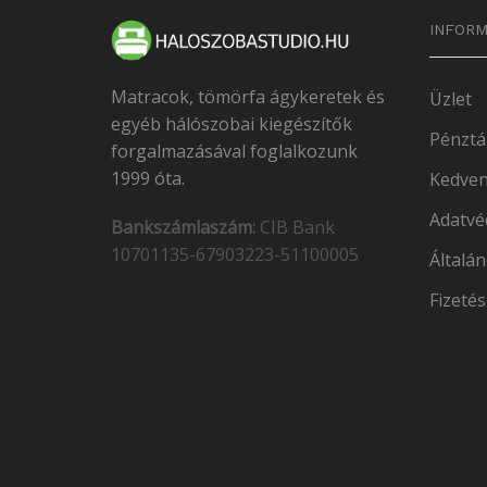
INFORM
Matracok, tömörfa ágykeretek és
Üzlet
egyéb hálószobai kiegészítők
Pénztá
forgalmazásával foglalkozunk
1999 óta.
Kedven
Adatvé
Bankszámlaszám:
CIB Bank
10701135-67903223-51100005
Általán
Fizetés