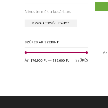
Nincs termék a kosárban.
VISSZA A TERMÉKLISTÁHOZ
SZŰRÉS ÁR SZERINT
Az
Min
Max
Ár:
—
SZŰRÉS
176.900 Ft
182.600 Ft
ár
ár