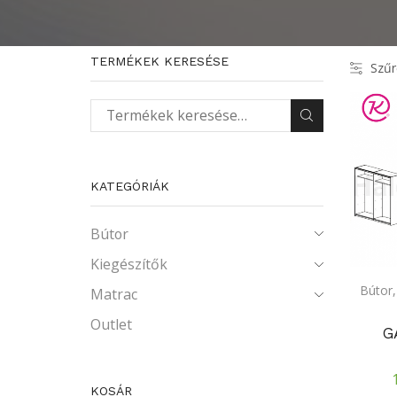
TERMÉKEK KERESÉSE
Szűr
Keresés a következőre:
KATEGÓRIÁK
Bútor
Kiegészítők
Bútor
Matrac
Outlet
G
KOSÁR