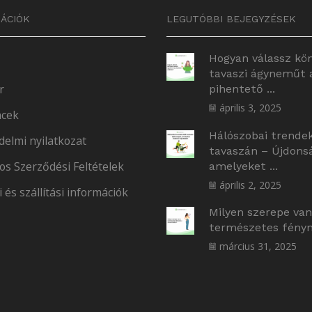
ÁCIÓK
LEGUTÓBBI BEJEGYZÉSEK
Hogyan válassz kö
tavaszi ágyneműt 
r
pihentető ...
április 3, 2025
cek
Hálószobai trende
delmi nyilatkozat
tavaszán – Újdons
os Szerződési Feltételek
amelyeket ...
április 2, 2025
i és szállítási információk
Milyen szerepe van
természetes fényne
március 31, 2025