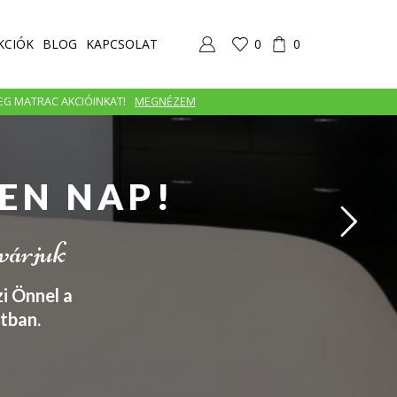
KCIÓK
BLOG
KAPCSOLAT
0
0
MEG MATRAC AKCIÓINKAT!
MEGNÉZEM
EN NAP!
 várjuk
i Önnel a
tban.