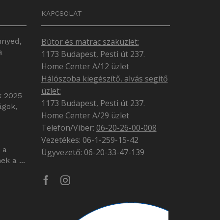
KAPCSOLAT
nnyed,
Bútor és matrac szaküzlet:
a
1173 Budapest, Pesti út 237.
Home Center A/12 üzlet
Hálószoba kiegészítő, alvás segítő
üzlet:
k 2025
1173 Budapest, Pesti út 237.
ágok,
Home Center A/29 üzlet
Telefon/Viber:
06-20-26-00-008
Vezetékes: 06-1-259-15-42
 a
Ügyvezető: 06-20-33-47-139
k a ...
Facebook
Instagram