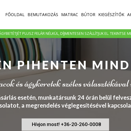
FŐOLDAL
BEMUTAKOZÁS
MATRAC
BÚTOR
KIEGÉSZÍTŐK
A
GYBETÉTJÉT PLUSZ FELÁR NÉLKÜL, DÍJMENTESEN SZÁLLÍTJUK EL. TEKINTSE 
EN PIHENTEN MIND
ok és ágykeretek széles választékával
ásárlás esetén, munkatársunk 24 órán belül felvesz
solatot, a megrendelés véglegesítésével kapcsola
Hívjon most! +36-20-260-0008