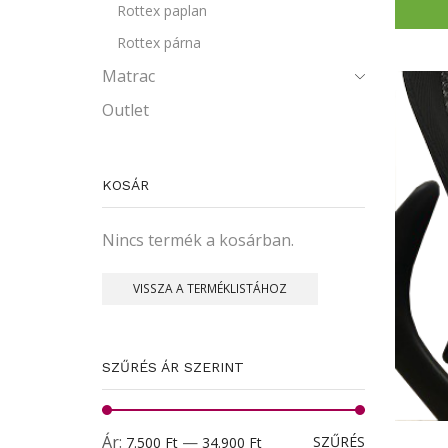
Rottex paplan
Rottex párna
Matrac
Outlet
KOSÁR
Nincs termék a kosárban.
VISSZA A TERMÉKLISTÁHOZ
SZŰRÉS ÁR SZERINT
Min
Max
Ár:
—
SZŰRÉS
7.500 Ft
34.900 Ft