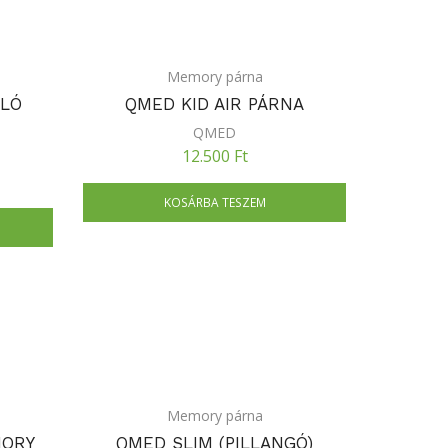
Memory párna
LÓ
QMED KID AIR PÁRNA
QMED
12.500
Ft
KOSÁRBA TESZEM
Memory párna
MORY
QMED SLIM (PILLANGÓ)