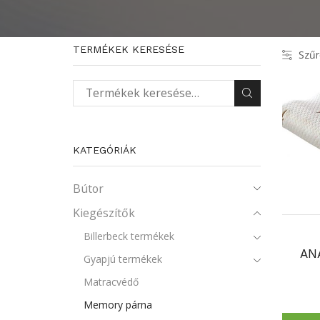
TERMÉKEK KERESÉSE
Szűr
Keresés a következőre:
KATEGÓRIÁK
Bútor
Kiegészítők
Billerbeck termékek
AN
Gyapjú termékek
Matracvédő
Memory párna