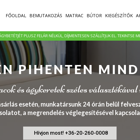
FŐOLDAL
BEMUTAKOZÁS
MATRAC
BÚTOR
KIEGÉSZÍTŐK
A
GYBETÉTJÉT PLUSZ FELÁR NÉLKÜL, DÍJMENTESEN SZÁLLÍTJUK EL. TEKINTSE 
EN PIHENTEN MIND
ok és ágykeretek széles választékával
ásárlás esetén, munkatársunk 24 órán belül felvesz
solatot, a megrendelés véglegesítésével kapcsola
Hívjon most! +36-20-260-0008