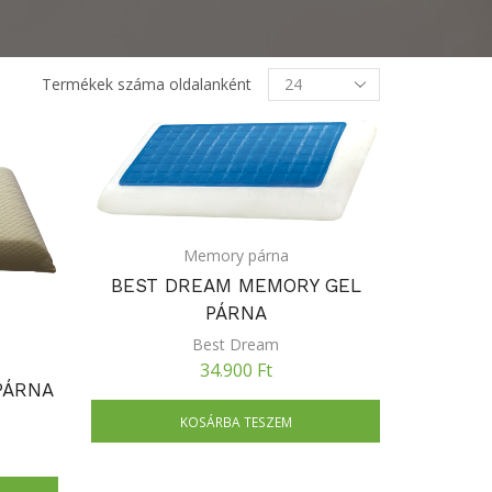
Termékek
Termékek száma oldalanként
oldalanként
Memory párna
BEST DREAM MEMORY GEL
PÁRNA
Best Dream
34.900
Ft
PÁRNA
KOSÁRBA TESZEM