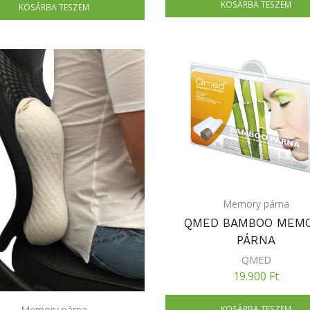
KOSÁRBA TESZEM
KOSÁRBA TESZEM
Memory párna
QMED BAMBOO MEM
PÁRNA
QMED
19.900
Ft
KOSÁRBA TESZEM
Memory párna