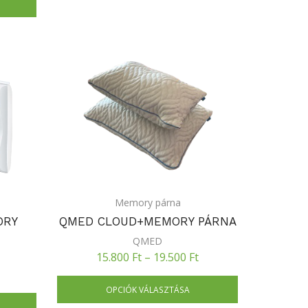
Memory párna
ORY
QMED CLOUD+MEMORY PÁRNA
QMED
15.800
Ft
–
19.500
Ft
OPCIÓK VÁLASZTÁSA