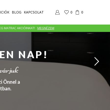
KCIÓK
BLOG
KAPCSOLAT
0
0
MEG MATRAC AKCIÓINKAT!
MEGNÉZEM
EN NAP!
 várjuk
i Önnel a
tban.