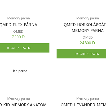
Memory párna
Memory párna
QMED FLEX PÁRNA
QMED HORKOLÁSGÁT
MEMORY PÁRNA
QMED
7.500
Ft
QMED
24.800
Ft
KOSÁRBA TESZEM
KOSÁRBA TESZEM
Memory párna
Memory párna
D KID MEMORY ANATÓM
QMED LEVANDER ME