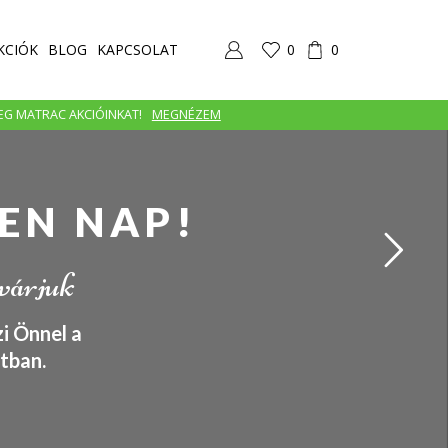
KCIÓK
BLOG
KAPCSOLAT
0
0
MEG MATRAC AKCIÓINKAT!
MEGNÉZEM
EN NAP!
 várjuk
i Önnel a
tban.