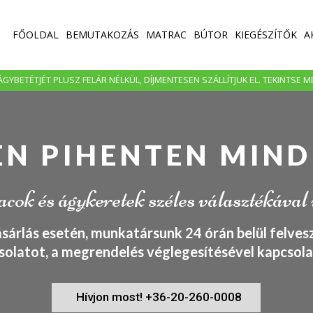
FŐOLDAL
BEMUTAKOZÁS
MATRAC
BÚTOR
KIEGÉSZÍTŐK
A
GYBETÉTJÉT PLUSZ FELÁR NÉLKÜL, DÍJMENTESEN SZÁLLÍTJUK EL. TEKINTSE 
EN PIHENTEN MIND
ok és ágykeretek széles választékával
ásárlás esetén, munkatársunk 24 órán belül felvesz
solatot, a megrendelés véglegesítésével kapcsola
Hívjon most! +36-20-260-0008