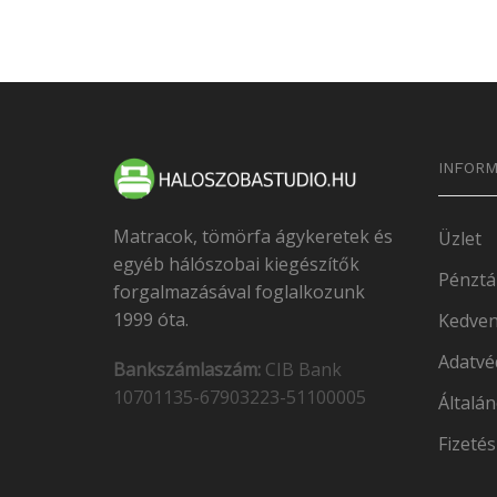
INFORM
Matracok, tömörfa ágykeretek és
Üzlet
egyéb hálószobai kiegészítők
Pénztá
forgalmazásával foglalkozunk
1999 óta.
Kedven
Adatvé
Bankszámlaszám:
CIB Bank
10701135-67903223-51100005
Általán
Fizetés