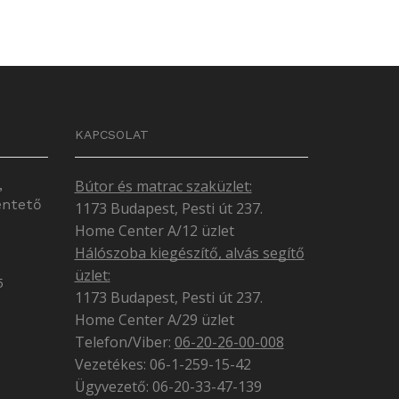
KAPCSOLAT
,
Bútor és matrac szaküzlet:
entető
1173 Budapest, Pesti út 237.
Home Center A/12 üzlet
Hálószoba kiegészítő, alvás segítő
üzlet:
5
1173 Budapest, Pesti út 237.
Home Center A/29 üzlet
Telefon/Viber:
06-20-26-00-008
Vezetékes: 06-1-259-15-42
Ügyvezető: 06-20-33-47-139