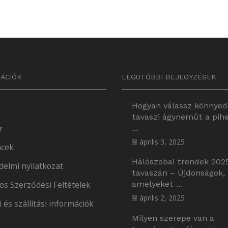
ÁCIÓK
LEGUTÓBBI BEJEGYZÉSEK
Hogyan válassz könnyed
tavaszi ágyneműt a pih
r
...
április 3, 2025
cek
Hálószobai trendek 202
delmi nyilatkozat
tavaszán – Újdonságok,
os Szerződési Feltételek
amelyeket ...
április 2, 2025
i és szállítási információk
Milyen szerepe van a