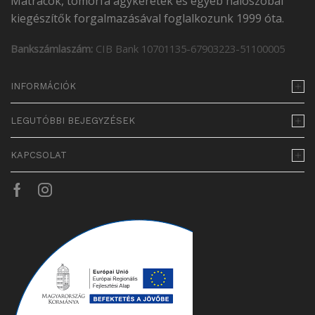
Matracok, tömörfa ágykeretek és egyéb hálószobai
kiegészítők forgalmazásával foglalkozunk 1999 óta.
Bankszámlaszám:
CIB Bank 10701135-67903223-51100005
INFORMÁCIÓK
LEGUTÓBBI BEJEGYZÉSEK
KAPCSOLAT
Facebook
Instagram