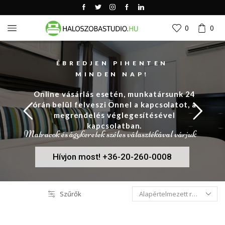
0
0
ÉBREDJEN PIHENTEN
MINDEN NAP!
Online vásárlás esetén, munkatársunk 24
órán belül felveszi Önnel a kapcsolatot, a
megrendelés véglegesítésével
kapcsolatban.
Matracok és ágykeretek széles választékával várjuk
Hívjon most! +36-20-260-0008
Szűrők