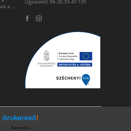
 a
Ügyvezető: 06-20-33-47-139
k a ...
Facebook
Instagram
Árukereső.hu