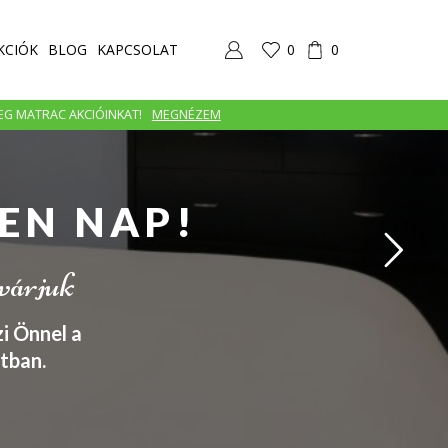
KCIÓK
BLOG
KAPCSOLAT
0
0
MEG MATRAC AKCIÓINKAT!
MEGNÉZEM
EN NAP!
 várjuk
i Önnel a
tban.