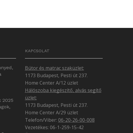
KAPCSOLAT
nnyed,
Bútor és matrac szaküzlet:
a
1173 Budapest, Pesti út 237.
Home Center A/12 üzlet
Hálószoba kiegészítő, alvás segítő
üzlet:
k 2025
1173 Budapest, Pesti út 237.
ágok,
Home Center A/29 üzlet
Telefon/Viber:
06-20-26-00-008
Vezetékes: 06-1-259-15-42