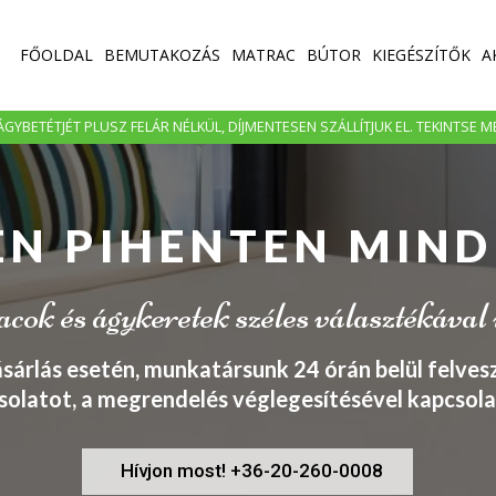
FŐOLDAL
BEMUTAKOZÁS
MATRAC
BÚTOR
KIEGÉSZÍTŐK
A
GYBETÉTJÉT PLUSZ FELÁR NÉLKÜL, DÍJMENTESEN SZÁLLÍTJUK EL. TEKINTSE 
EN PIHENTEN MIND
ok és ágykeretek széles választékával
ásárlás esetén, munkatársunk 24 órán belül felvesz
solatot, a megrendelés véglegesítésével kapcsola
Hívjon most! +36-20-260-0008