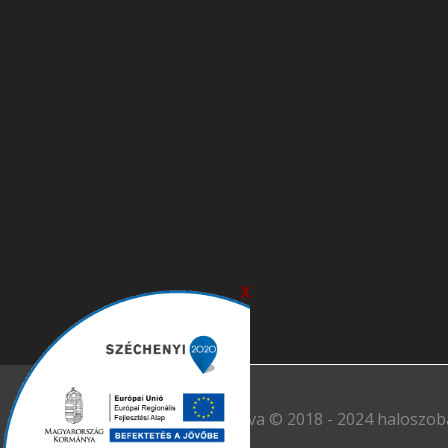
x
Minden jog fen tartva © 2018 - 2024 haloszob