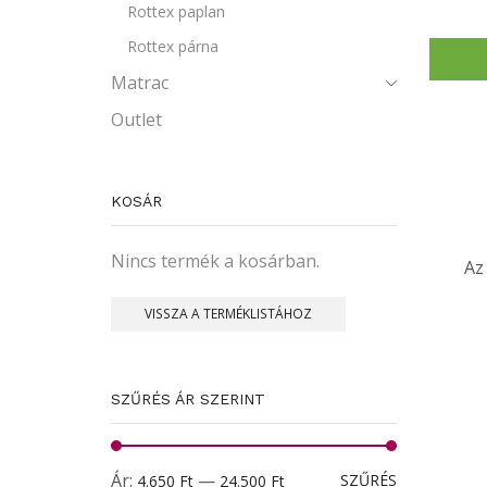
Rottex paplan
Rottex párna
Matrac
Outlet
KOSÁR
Nincs termék a kosárban.
Az
VISSZA A TERMÉKLISTÁHOZ
SZŰRÉS ÁR SZERINT
Min
Max
Ár:
—
SZŰRÉS
4.650 Ft
24.500 Ft