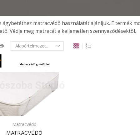
 ágybetéthez matracvédő használatát ajánljuk. E termék
ható. Védje meg matracát a kellemetlen szennyeződésektől.
ők
Matracvédő
MATRACVÉDŐ