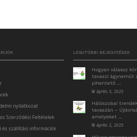
ÁCIÓK
LEGUTÓBBI BEJEGYZÉSEK
Hogyan válassz kö
tavaszi ágyneműt 
r
pihentető ...
április 3, 2025
cek
Hálószobai trende
delmi nyilatkozat
tavaszán – Újdons
os Szerződési Feltételek
amelyeket ...
április 2, 2025
i és szállítási információk