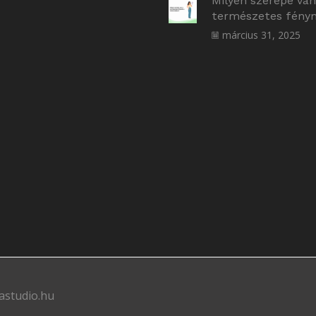
Milyen szerepe van
természetes fényne
március 31, 2025
astudio.hu