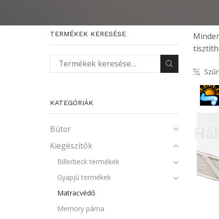
TERMÉKEK KERESÉSE
Minden
tisztít
Keresés a következőre:
Szűr
KATEGÓRIÁK
Bútor
Kiegészítők
Billerbeck termékek
Gyapjú termékek
Matracvédő
Memory párna