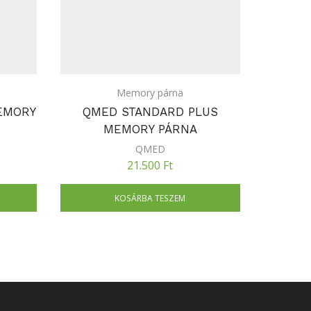
Memory párna
EMORY
QMED STANDARD PLUS
QMED 
MEMORY PÁRNA
QMED
21.500
Ft
KOSÁRBA TESZEM