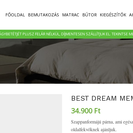
FŐOLDAL
BEMUTAKOZÁS
MATRAC
BÚTOR
KIEGÉSZÍTŐK
A
GYBETÉTJÉT PLUSZ FELÁR NÉLKÜL, DÍJMENTESEN SZÁLLÍTJUK EL. TEKINTSE 
BEST DREAM ME
34.900
Ft
Szappanformájú párna, ami egészs
oldalfekvőknek ajánljuk.