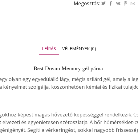
Megosztás:
LEÍRÁS
VÉLEMÉNYEK (0)
Best Dream Memory gél párna
gy olyan egy egyedülálló lágy, mégis szilárd gél, amely a 
 kényelmet szolgálja, köszönhetően kémiai és fizikai tulaj
gokhoz képest magas hővezető képességgel rendelkezik. Csök
t elvezeti és egyenletesen szétoszlatja. A bőr hőmérséklet-
génigényét. Segíti a vérkeringést, sokkal nagyobb frissessé