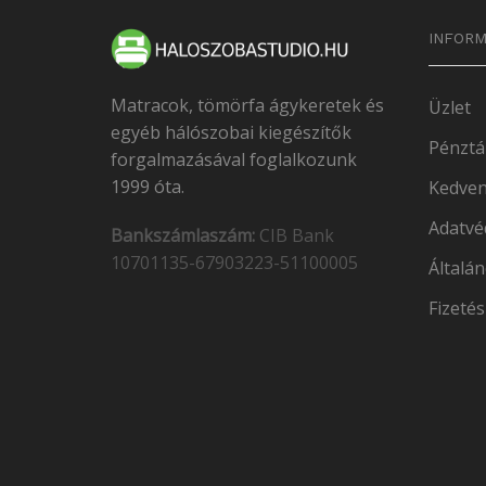
INFORM
Matracok, tömörfa ágykeretek és
Üzlet
egyéb hálószobai kiegészítők
Pénztá
forgalmazásával foglalkozunk
1999 óta.
Kedven
Adatvé
Bankszámlaszám:
CIB Bank
10701135-67903223-51100005
Általán
Fizetés