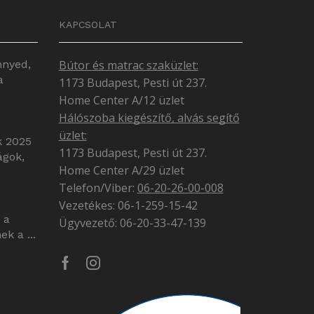
KAPCSOLAT
nnyed,
Bútor és matrac szaküzlet:
a
1173 Budapest, Pesti út 237.
Home Center A/12 üzlet
Hálószoba kiegészítő, alvás segítő
üzlet:
k 2025
1173 Budapest, Pesti út 237.
ágok,
Home Center A/29 üzlet
Telefon/Viber:
06-20-26-00-008
Vezetékes: 06-1-259-15-42
 a
Ügyvezető: 06-20-33-47-139
k a ...
Facebook
Instagram