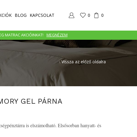
KCIÓK
BLOG
KAPCSOLAT
0
0
MEG MATRAC AKCIÓINKAT!
MEGNÉZEM
Vissza az előző oldalra
MORY GEL PÁRNA
égpénztárra is elszámolható. Elsősorban hanyatt- és