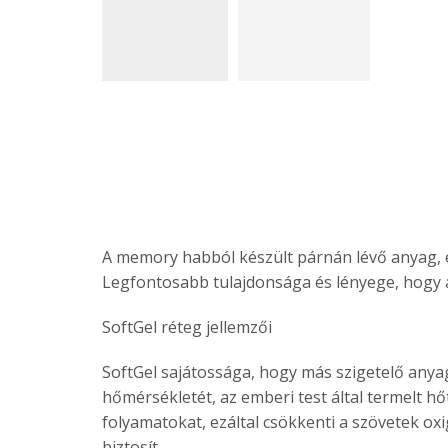
A memory habból készült párnán lévő anyag, e
Legfontosabb tulajdonsága és lényege, hogy a
SoftGel réteg jellemzői
SoftGel sajátossága, hogy más szigetelő anya
hőmérsékletét, az emberi test által termelt hő
folyamatokat, ezáltal csökkenti a szövetek oxi
biztosít.