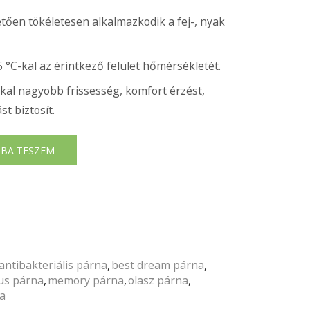
en tökéletesen alkalmazkodik a fej-, nyak
5 °C-kal az érintkező felület hőmérsékletét.
kkal nagyobb frissesség, komfort érzést,
t biztosít.
BA TESZEM
antibakteriális párna
,
best dream párna
,
us párna
,
memory párna
,
olasz párna
,
na