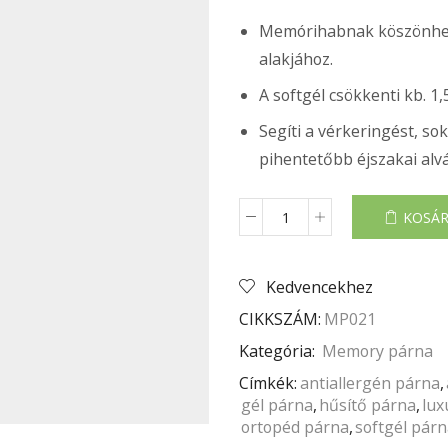
Memórihabnak köszönhető
alakjához.
A softgél csökkenti kb. 1,
Segíti a vérkeringést, so
pihentetőbb éjszakai alvás
KOSÁR
BEST
DREAM
MEMORY
GEL
Kedvencekhez
PÁRNA
CIKKSZÁM:
MP021
mennyiség
Kategória:
Memory párna
Címkék:
antiallergén párna
,
gél párna
,
hűsítő párna
,
lux
ortopéd párna
,
softgél pár