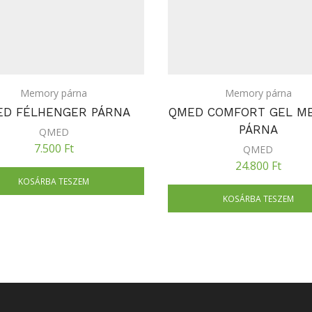
Memory párna
Memory párna
ED FÉLHENGER PÁRNA
QMED COMFORT GEL M
PÁRNA
QMED
7.500
Ft
QMED
24.800
Ft
KOSÁRBA TESZEM
KOSÁRBA TESZEM