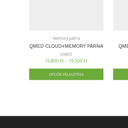
Memory párna
QMED CLOUD+MEMORY PÁRNA
QM
QMED
15.800
Ft
–
19.500
Ft
OPCIÓK VÁLASZTÁSA