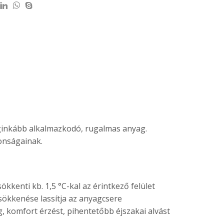
leginkább alkalmazkodó, rugalmas anyag.
donságainak.
kenti kb. 1,5 °C-kal az érintkező felület
csökkenése lassítja az anyagcsere
g, komfort érzést, pihentetőbb éjszakai alvást