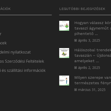
ÁCIÓK
LEGUTÓBBI BEJEGYZÉSEK
Hogyan válassz kö
tavaszi ágyneműt 
r
pihentető ...
április 3, 2025
cek
Hálószobai trende
delmi nyilatkozat
tavaszán – Újdons
os Szerződési Feltételek
amelyeket ...
április 2, 2025
i és szállítási információk
Milyen szerepe van
természetes fényne
március 31, 2025