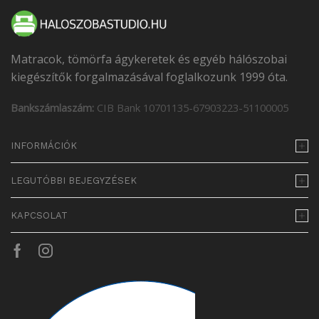
Matracok, tömörfa ágykeretek és egyéb hálószobai
kiegészítők forgalmazásával foglalkozunk 1999 óta.
Bankszámlaszám:
CIB Bank 10701135-67903223-51100005
INFORMÁCIÓK
LEGUTÓBBI BEJEGYZÉSEK
KAPCSOLAT
Facebook
Instagram