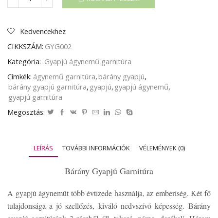
BÁRÁNY
GYAPJÚ
GARNITÚRA
mennyiség
Kedvencekhez
CIKKSZÁM:
GYG002
Kategória:
Gyapjú ágynemű garnitúra
Címkék:
ágynemű garnitúra
,
bárány gyapjú
,
bárány gyapjú garnitúra
,
gyapjú
,
gyapjú ágynemű
,
gyapjú garnitúra
Megosztás:
LEÍRÁS
TOVÁBBI INFORMÁCIÓK
VÉLEMÉNYEK (0)
Bárány Gyapjú Garnitúra
A gyapjú ágyneműt több évtizede használja, az emberiség. Két fő
tulajdonsága a jó szellőzés, kiváló nedvszívó képesség. Bárány