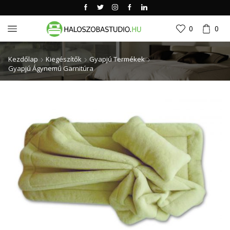
0
0
Kezdőlap
Kiegészítők
Gyapjú Termékek
Gyapjú Ágynemű Garnitúra