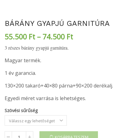
BÁRÁNY GYAPJÚ GARNITÚRA
55.500
Ft
–
74.500
Ft
3 részes bárány gyapjú garnitúra.
Magyar termék.
1 év garancia.
130×200 takaró+40×80 párna+90×200 derékalj.
Egyedi méret varrása is lehetséges.
Szövési sűrűség
KOSÁRBA TESZEM