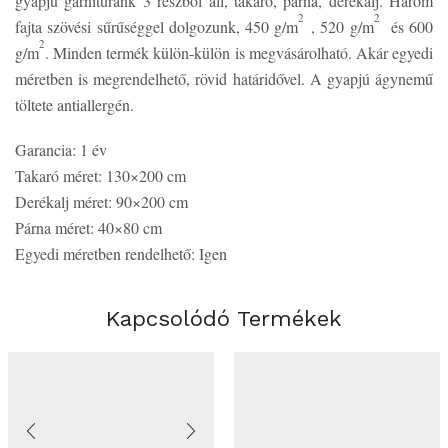
gyapjú garnitúránk 3 részből áll, takaró, párna, derékalj. Három
2
2
fajta szövési sűrűséggel dolgozunk, 450 g/m
, 520 g/m
és 600
2
g/m
. Minden termék külön-külön is megvásárolható. Akár egyedi
méretben is megrendelhető, rövid határidővel. A gyapjú ágynemű
töltete antiallergén.
Garancia: 1 év
Takaró méret: 130×200 cm
Derékalj méret: 90×200 cm
Párna méret: 40×80 cm
Egyedi méretben rendelhető: Igen
Kapcsolódó Termékek