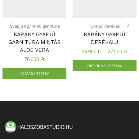
Gyapjú ágynemű garnitúra
Gyapjú derékalj
BÁRÁNY GYAPJÚ
BÁRÁNY GYAPJÚ
GARNITÚRA MINTÁS
DERÉKALJ
ALOE VERA
19.900
Ft
–
27.000
Ft
70.000
Ft
OPCIÓK VÁLASZTÁSA
KOSÁRBA TESZEM