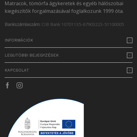
Matracok, tömörfa ágykeretek és egyéb hálószobai
kiegészítők forgalmazásával foglalkozunk 1999 óta.
Bankszámlaszám:
CIB Bank 10701135-67903223-51100005
INFORMÁCIÓK
LEGUTÓBBI BEJEGYZÉSEK
KAPCSOLAT
Facebook
Instagram