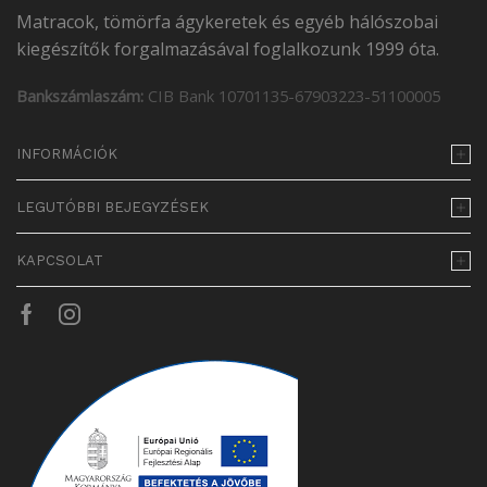
Matracok, tömörfa ágykeretek és egyéb hálószobai
kiegészítők forgalmazásával foglalkozunk 1999 óta.
Bankszámlaszám:
CIB Bank 10701135-67903223-51100005
INFORMÁCIÓK
LEGUTÓBBI BEJEGYZÉSEK
KAPCSOLAT
Facebook
Instagram