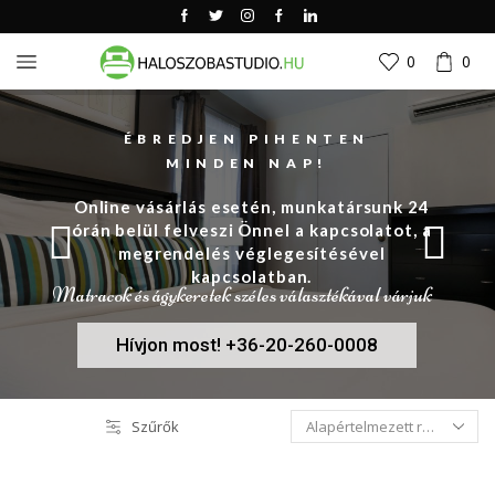
0
0
ÉBREDJEN PIHENTEN
MINDEN NAP!
Online vásárlás esetén, munkatársunk 24
órán belül felveszi Önnel a kapcsolatot, a
megrendelés véglegesítésével
kapcsolatban.
Matracok és ágykeretek széles választékával várjuk
Hívjon most! +36-20-260-0008
Szűrők