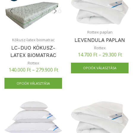
Rottex paplan
LEVENDULA PAPLAN
Kókusz-latex biomatrac
LC-DUO KÓKUSZ-
Rottex
14.700
Ft
–
29.300
Ft
LATEX BIOMATRAC
Rottex
OPCIÓK VÁLASZTÁSA
140.000
Ft
–
279.900
Ft
OPCIÓK VÁLASZTÁSA