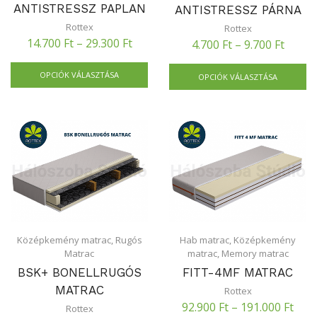
ANTISTRESSZ PAPLAN
ANTISTRESSZ PÁRNA
Rottex
Rottex
14.700
Ft
–
29.300
Ft
4.700
Ft
–
9.700
Ft
OPCIÓK VÁLASZTÁSA
OPCIÓK VÁLASZTÁSA
Középkemény matrac
,
Rugós
Hab matrac
,
Középkemény
Matrac
matrac
,
Memory matrac
BSK+ BONELLRUGÓS
FITT-4MF MATRAC
MATRAC
Rottex
92.900
Ft
–
191.000
Ft
Rottex