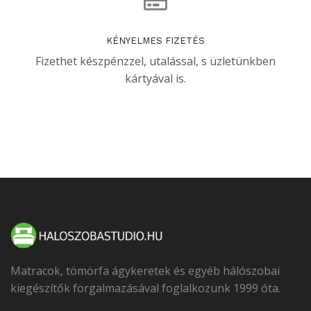
KÉNYELMES FIZETÉS
Fizethet készpénzzel, utalással, s üzletünkben
kártyával is.
Matracok, tömörfa ágykeretek és egyéb hálószobai
kiegészítők forgalmazásával foglalkozunk 1999 óta.