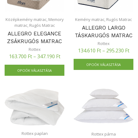
Középkemény matrac
,
Memory
Kemény matrac
,
Rugós Matrac
matrac
,
Rugós Matrac
ALLEGRO LARGO
ALLEGRO ELEGANCE
TÁSKARUGÓS MATRAC
ZSÁKRUGÓS MATRAC
Rottex
Rottex
134.610
Ft
–
295.230
Ft
163.700
Ft
–
347.190
Ft
OPCIÓK VÁLASZTÁSA
OPCIÓK VÁLASZTÁSA
Rottex paplan
Rottex párna