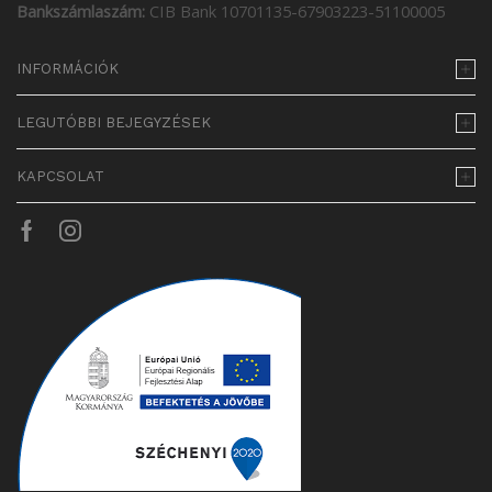
Bankszámlaszám:
CIB Bank 10701135-67903223-51100005
INFORMÁCIÓK
LEGUTÓBBI BEJEGYZÉSEK
KAPCSOLAT
Facebook
Instagram