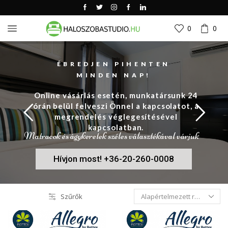
0
0
ÉBREDJEN PIHENTEN
MINDEN NAP!
Online vásárlás esetén, munkatársunk 24
órán belül felveszi Önnel a kapcsolatot, a
megrendelés véglegesítésével
kapcsolatban.
Matracok és ágykeretek széles választékával várjuk
Hívjon most! +36-20-260-0008
Szűrők