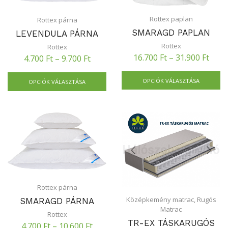
Rottex paplan
Rottex párna
SMARAGD PAPLAN
LEVENDULA PÁRNA
Rottex
Rottex
16.700
Ft
–
31.900
Ft
4.700
Ft
–
9.700
Ft
OPCIÓK VÁLASZTÁSA
OPCIÓK VÁLASZTÁSA
Rottex párna
Középkemény matrac
,
Rugós
SMARAGD PÁRNA
Matrac
Rottex
TR-EX TÁSKARUGÓS
4.700
Ft
–
10.600
Ft