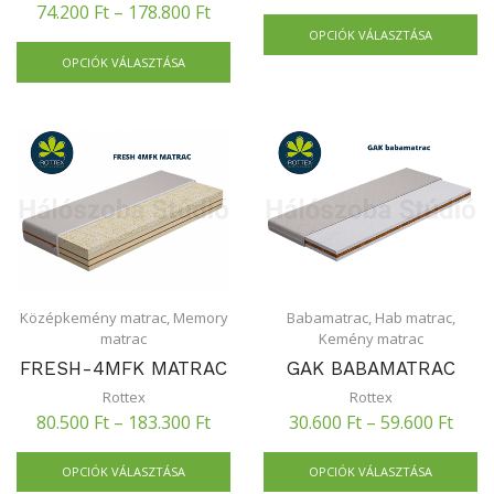
74.200
Ft
–
178.800
Ft
OPCIÓK VÁLASZTÁSA
OPCIÓK VÁLASZTÁSA
Középkemény matrac
,
Memory
Babamatrac
,
Hab matrac
,
matrac
Kemény matrac
FRESH-4MFK MATRAC
GAK BABAMATRAC
Rottex
Rottex
80.500
Ft
–
183.300
Ft
30.600
Ft
–
59.600
Ft
OPCIÓK VÁLASZTÁSA
OPCIÓK VÁLASZTÁSA