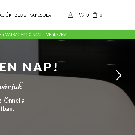
KCIÓK
BLOG
KAPCSOLAT
0
0
MEG MATRAC AKCIÓINKAT!
MEGNÉZEM
EN NAP!
 várjuk
i Önnel a
tban.