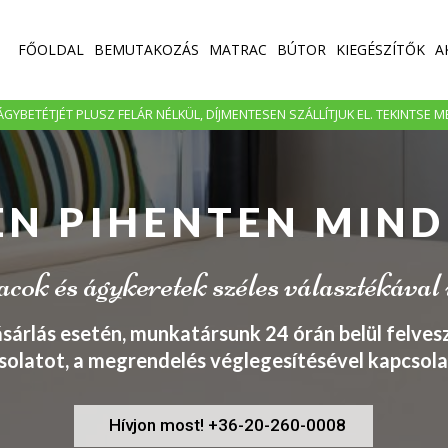
FŐOLDAL
BEMUTAKOZÁS
MATRAC
BÚTOR
KIEGÉSZÍTŐK
A
GYBETÉTJÉT PLUSZ FELÁR NÉLKÜL, DÍJMENTESEN SZÁLLÍTJUK EL. TEKINTSE 
EN PIHENTEN MIND
ok és ágykeretek széles választékával
ásárlás esetén, munkatársunk 24 órán belül felvesz
solatot, a megrendelés véglegesítésével kapcsola
Hívjon most! +36-20-260-0008