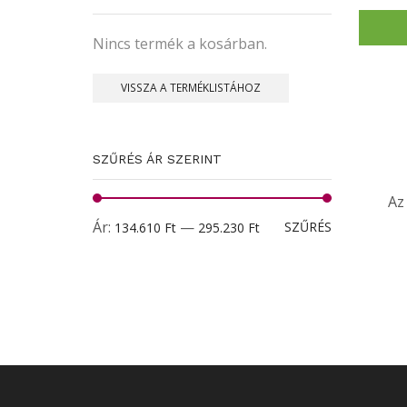
Nincs termék a kosárban.
VISSZA A TERMÉKLISTÁHOZ
SZŰRÉS ÁR SZERINT
Az
Min
Max
Ár:
—
SZŰRÉS
134.610 Ft
295.230 Ft
ár
ár