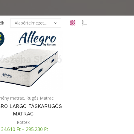
ők
mény matrac
,
Rugós Matrac
GRO LARGO TÁSKARUGÓS
MATRAC
Rottex
134.610
Ft
–
295.230
Ft