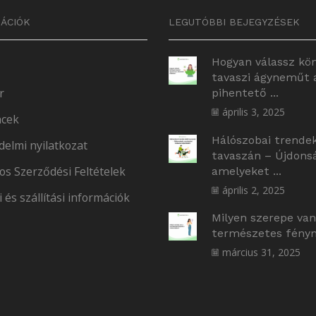
ÁCIÓK
LEGUTÓBBI BEJEGYZÉSEK
Hogyan válassz kö
tavaszi ágyneműt 
r
pihentető ...
április 3, 2025
cek
Hálószobai trende
delmi nyilatkozat
tavaszán – Újdons
os Szerződési Feltételek
amelyeket ...
április 2, 2025
i és szállítási információk
Milyen szerepe van
természetes fényne
március 31, 2025