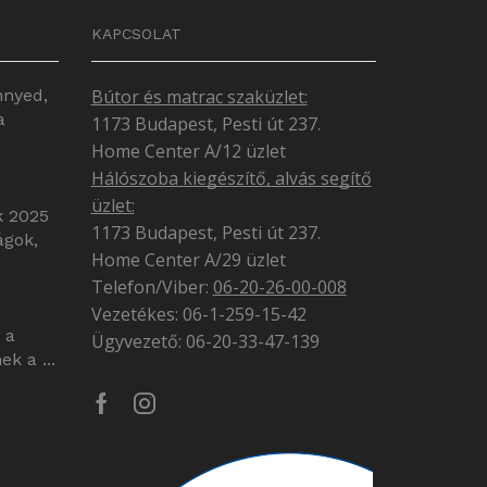
KAPCSOLAT
nnyed,
Bútor és matrac szaküzlet:
a
1173 Budapest, Pesti út 237.
Home Center A/12 üzlet
Hálószoba kiegészítő, alvás segítő
üzlet:
k 2025
1173 Budapest, Pesti út 237.
ágok,
Home Center A/29 üzlet
Telefon/Viber:
06-20-26-00-008
Vezetékes: 06-1-259-15-42
 a
Ügyvezető: 06-20-33-47-139
k a ...
Facebook
Instagram