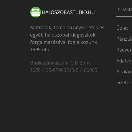
INFORM
Matracok, tömörfa ágykeretek és
Üzlet
egyéb hálószobai kiegészítők
Pénztá
forgalmazásával foglalkozunk
1999 óta.
Kedven
Adatvé
Bankszámlaszám:
CIB Bank
10701135-67903223-51100005
Általán
Fizetés