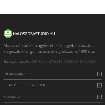
Matracok, tömörfa ágykeretek és egyéb hálószobai
kiegészítők forgalmazásával foglalkozunk 1999 óta.
Bankszámlaszám:
CIB Bank 10701135-67903223-51100005
INFORMÁCIÓK
LEGUTÓBBI BEJEGYZÉSEK
KAPCSOLAT