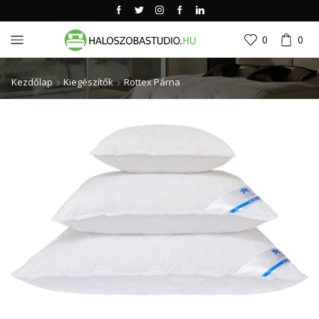
0
0
Kezdőlap
Kiegészítők
Rottex Párna