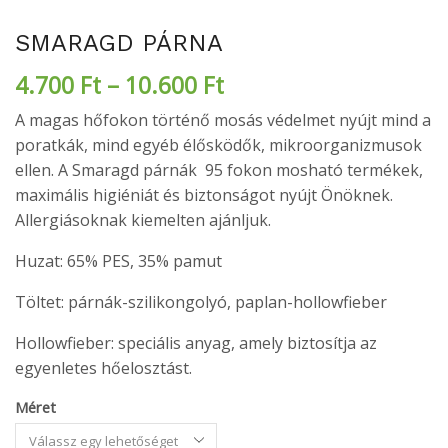
SMARAGD PÁRNA
4.700
Ft
–
10.600
Ft
A magas hőfokon történő mosás védelmet nyújt mind a
poratkák, mind egyéb élősködők, mikroorganizmusok
ellen. A Smaragd párnák 95 fokon mosható termékek,
maximális higiéniát és biztonságot nyújt Önöknek.
Allergiásoknak kiemelten ajánljuk.
Huzat: 65% PES, 35% pamut
Töltet: párnák-szilikongolyó, paplan-hollowfieber
Hollowfieber: speciális anyag, amely biztosítja az
egyenletes hőelosztást.
Méret