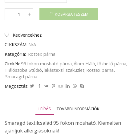
KOSÁRBA TESZEM
SMARAGD
PÁRNA
mennyiség
Kedvencekhez
CIKKSZÁM:
N/A
Kategória:
Rottex párna
Címkék:
95 fokon mosható párna
,
Álom Háló
,
főzhető párna
,
Hálószoba Stúdió
,
lakástextil szaküzlet
,
Rottex párna
,
Smaragd párna
Megosztás:
LEÍRÁS
TOVÁBBI INFORMÁCIÓK
Smaragd textilcsalád 95 fokon mosható. Kiemelten
ajánljuk allergiásoknak!