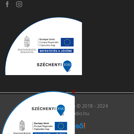
Facebook
Instagram
x
Minden jog fen tartva © 2018 - 2024
haloszobastudio.hu