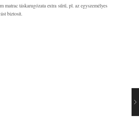
matrac táskarugózata extra sűrű, pl. az egyszemélyes
st biztosít.