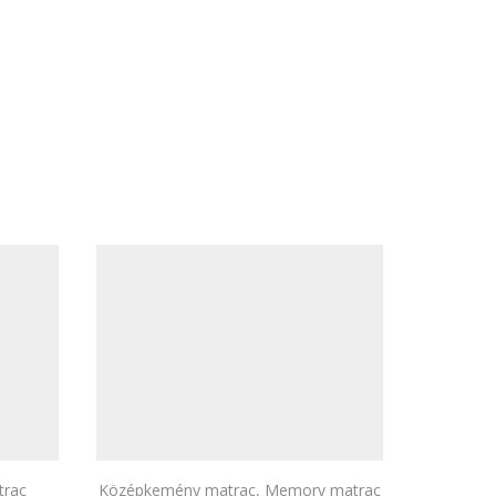
trac
Középkemény matrac
,
Memory matrac
Kemé