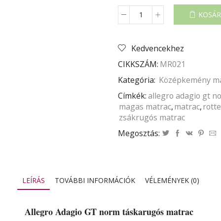
KOSÁR
ALLEGRO
ADAGIO
GT
Kedvencekhez
NORM
TÁSKARUGÓS
CIKKSZÁM:
MR021
MATRAC
mennyiség
Kategória:
Középkemény ma
Címkék:
allegro adagio gt n
magas matrac
,
matrac
,
rott
zsákrugós matrac
Megosztás:
LEÍRÁS
TOVÁBBI INFORMÁCIÓK
VÉLEMÉNYEK (0)
Allegro Adagio GT norm táskarugós matrac