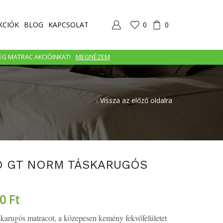
KCIÓK
BLOG
KAPCSOLAT
0
0
MEG MATRAC AKCIÓINKAT!
MEGNÉZEM
Vissza az előző oldalra
O GT NORM TÁSKARUGÓS
70
Ft
arugós matracot, a közepesen kemény fekvőfelületet