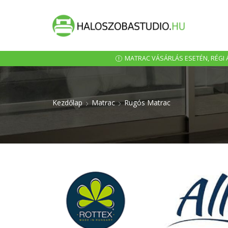
MATRAC VÁSÁRLÁS ESETÉN, RÉGI Á
Kezdőlap
Matrac
Rugós Matrac