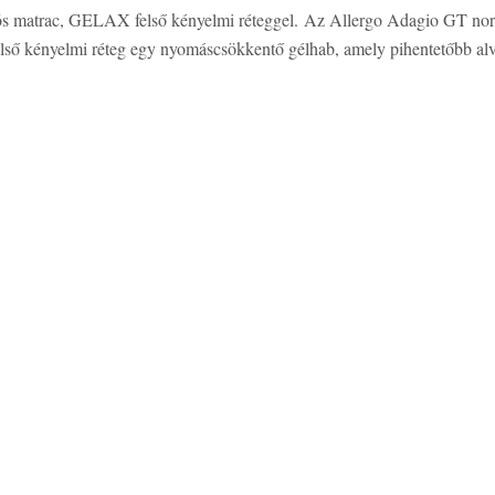
ós matrac, GELAX felső kényelmi réteggel. Az Allergo Adagio GT norm 
ső kényelmi réteg egy nyomáscsökkentő gélhab, amely pihentetőbb alvá
l