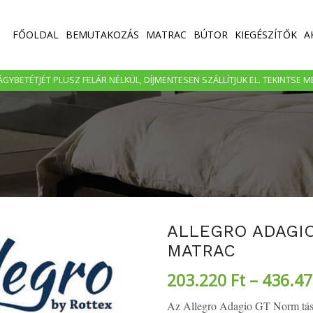
FŐOLDAL
BEMUTAKOZÁS
MATRAC
BÚTOR
KIEGÉSZÍTŐK
A
GYBETÉTJÉT PLUSZ FELÁR NÉLKÜL, DÍJMENTESEN SZÁLLÍTJUK EL. TEKINTSE 
ALLEGRO ADAGI
MATRAC
203.220
Ft
–
436.4
Az Allegro Adagio GT Norm tásk