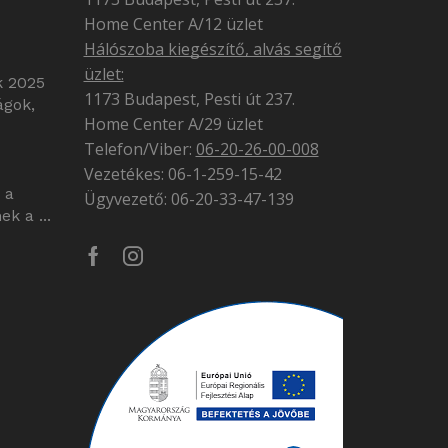
Home Center A/12 üzlet
Hálószoba kiegészítő, alvás segítő
üzlet:
k 2025
1173 Budapest, Pesti út 237.
ágok,
Home Center A/29 üzlet
Telefon/Viber:
06-20-26-00-008
Vezetékes: 06-1-259-15-42
 a
Ügyvezető: 06-20-33-47-139
k a ...
Facebook
Instagram