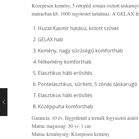
Közepesen kemény, 5 ortopéd zónára osztott táskarug
matracban kb. 1000 rugótestet tartalmaz. A GELAX fel
Huzat:Kasmír hatású, kötött szövet
GELAX hab
Kemény, nagy sűrűségű komforthab
Félkemény komforthab
Elasztikus háló erősítés
Pontelasztikus, sűrített, 5 zónás táskarugó
Elasztikus háló erősítés
Középpuha komforthab
Garancia: 10 év, függetlenül a termék fogyasztói árátó
Matrac magasság: 30 +/- 1 cm
Matrac keménység: Közepesen kemény