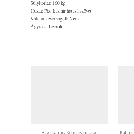
Súlykorlát: 160 kg
Huzat: Fix, kasmír hatású szövet
Vákuum csomagolt: Nem
Ágyrács: Lécroló
Hab matrac
,
Kemény matrac
Babama