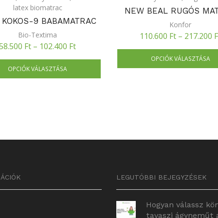
latex biomatrac
NEW BEAL RUGÓS MA
 KOKOS-9 BABAMATRAC
Konfor
Bio-Textima
110.600
Ft
–
217.200
F
58.500
Ft
–
102.400
Ft
OPCIÓK VÁLASZTÁSA
OPCIÓK VÁLASZTÁSA
ÁCIÓK
LEGUTÓBBI BEJEGYZÉSEK
Hogyan válassz kö
tavaszi ágyneműt 