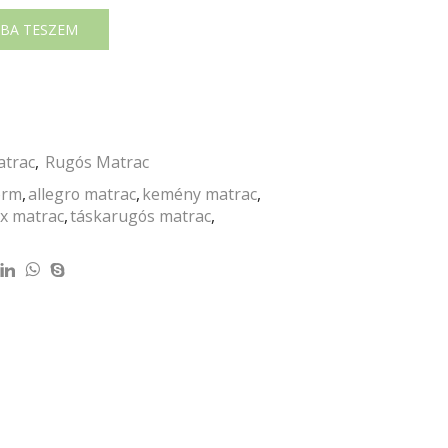
BA TESZEM
trac
,
Rugós Matrac
orm
,
allegro matrac
,
kemény matrac
,
ex matrac
,
táskarugós matrac
,