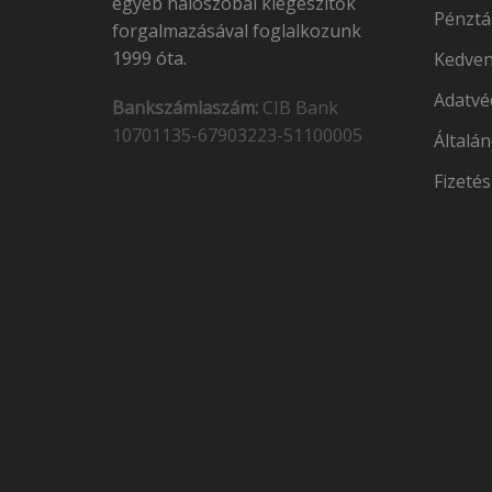
egyéb hálószobai kiegészítők
Pénztá
forgalmazásával foglalkozunk
1999 óta.
Kedven
Adatvé
Bankszámlaszám:
CIB Bank
10701135-67903223-51100005
Általán
Fizetés