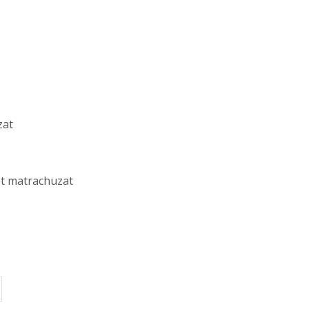
zat
et matrachuzat