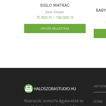
SIGLO MATRAC
BABY
Best Dream
75.900
Ft
–
190.900
Ft
OPCIÓK VÁLASZTÁSA
INFORM
Matracok, tömörfa ágykeretek és
Üzlet