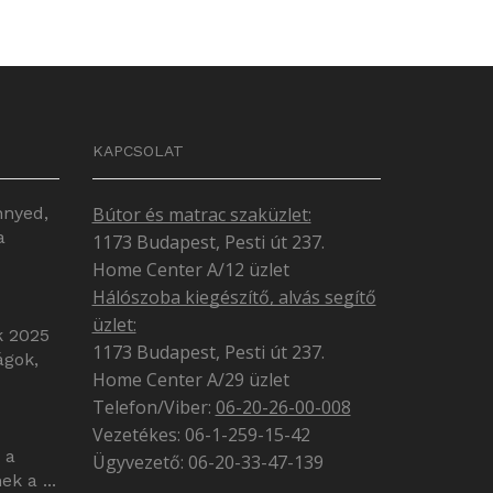
KAPCSOLAT
nnyed,
Bútor és matrac szaküzlet:
a
1173 Budapest, Pesti út 237.
Home Center A/12 üzlet
Hálószoba kiegészítő, alvás segítő
üzlet:
k 2025
1173 Budapest, Pesti út 237.
ágok,
Home Center A/29 üzlet
Telefon/Viber:
06-20-26-00-008
Vezetékes: 06-1-259-15-42
 a
Ügyvezető: 06-20-33-47-139
k a ...