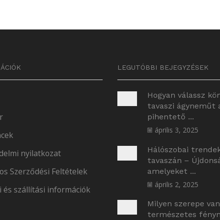
ÁCIÓK
LEGUTÓBBI BEJEGYZÉSEK
Hogyan válassz kö
tavaszi ágyneműt 
r
pihentető ...
április 3, 2025
cek
Hálószobai trende
delmi nyilatkozat
tavaszán – Újdons
os Szerződési Feltételek
amelyeket ...
április 2, 2025
i és szállítási információk
Milyen szerepe van
természetes fényne