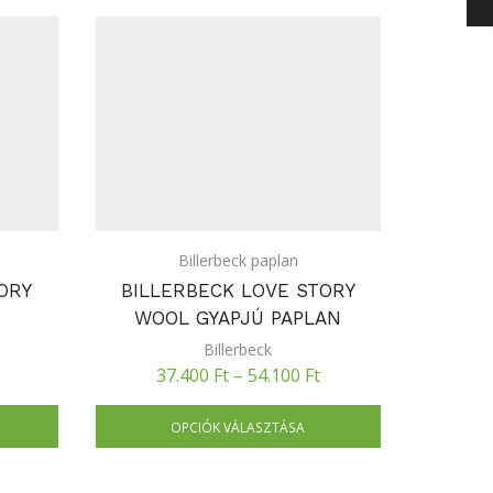
Billerbeck paplan
ORY
BILLERBECK LOVE STORY
BILL
WOOL GYAPJÚ PAPLAN
Billerbeck
37.400
Ft
–
54.100
Ft
3
OPCIÓK VÁLASZTÁSA