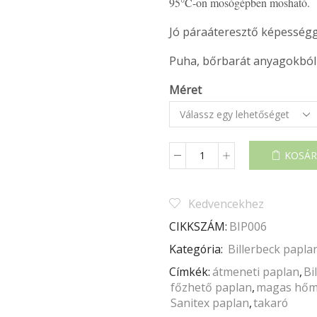
95°C-on mosógépben mosható.
Jó páraáteresztő képességg
Puha, bőrbarát anyagokból 
Méret
KOSÁR
BILLERBECK
SANITEX
PAPLAN
Kedvencekhez
mennyiség
CIKKSZÁM:
BIP006
Kategória:
Billerbeck papla
Címkék:
átmeneti paplan
,
Bi
főzhető paplan
,
magas hőm
Sanitex paplan
,
takaró