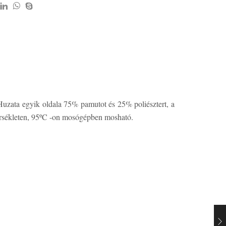
 Huzata egyik oldala 75% pamutot és 25% poliésztert, a
mérsékleten, 95ºC -on mosógépben mosható.