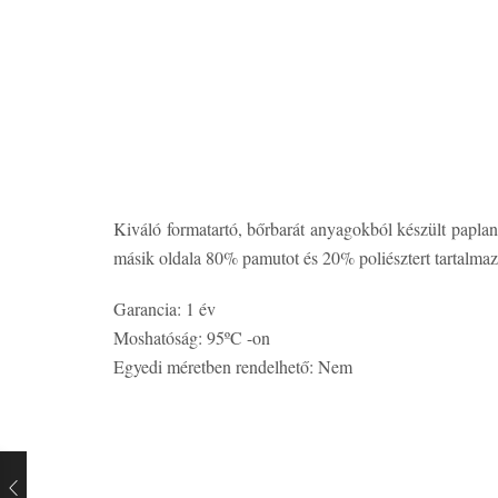
Kiváló formatartó, bőrbarát anyagokból készült paplan
másik oldala 80% pamutot és 20% poliésztert tartalma
Garancia: 1 év
Moshatóság: 95ºC -on
Egyedi méretben rendelhető: Nem