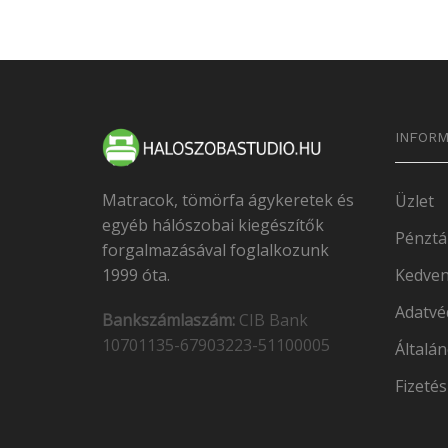
INFORM
Matracok, tömörfa ágykeretek és
Üzlet
egyéb hálószobai kiegészítők
Pénztá
forgalmazásával foglalkozunk
1999 óta.
Kedven
Adatvé
Bankszámlaszám:
CIB Bank
10701135-67903223-51100005
Általán
Fizetés