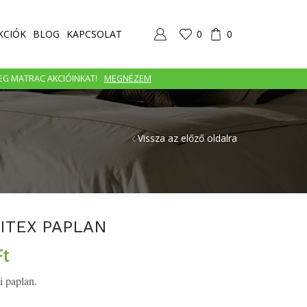
KCIÓK
BLOG
KAPCSOLAT
0
0
MEG MATRAC AKCIÓINKAT!
MEGNÉZEM
Vissza az előző oldalra
ITEX PAPLAN
Ft
ti paplan.