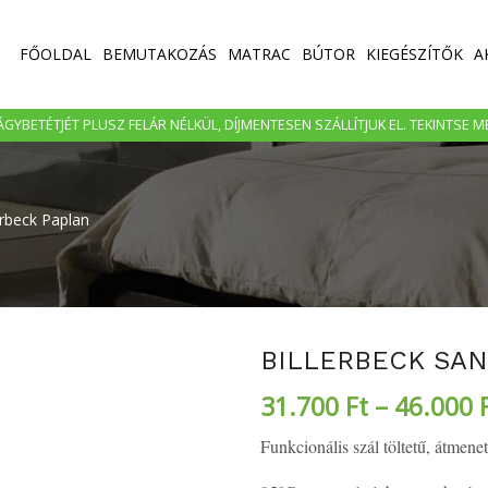
FŐOLDAL
BEMUTAKOZÁS
MATRAC
BÚTOR
KIEGÉSZÍTŐK
A
GYBETÉTJÉT PLUSZ FELÁR NÉLKÜL, DÍJMENTESEN SZÁLLÍTJUK EL. TEKINTSE 
erbeck Paplan
BILLERBECK SAN
31.700
Ft
–
46.000
Funkcionális szál töltetű, átmene