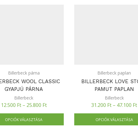
Billerbeck párna
Billerbeck paplan
LERBECK WOOL CLASSIC
BILLERBECK LOVE ST
GYAPJÚ PÁRNA
PAMUT PAPLAN
Billerbeck
Billerbeck
12.500
Ft
–
25.800
Ft
31.200
Ft
–
47.100
Ft
OPCIÓK VÁLASZTÁSA
OPCIÓK VÁLASZTÁSA