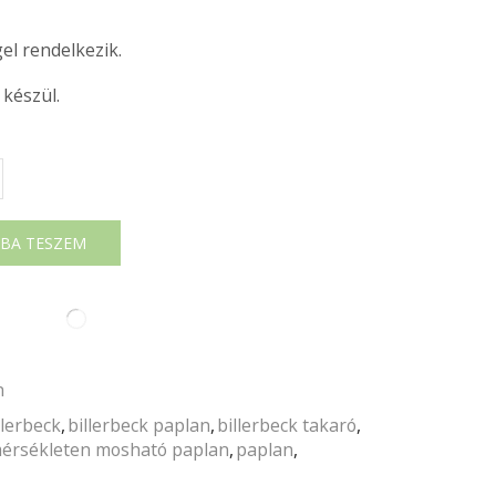
el rendelkezik.
készül.
BA TESZEM
n
llerbeck
,
billerbeck paplan
,
billerbeck takaró
,
érsékleten mosható paplan
,
paplan
,