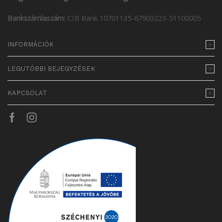
Bankszámlaszám:
CIB Bank 10701135-67903223-51100005
INFORMÁCIÓK
LEGUTÓBBI BEJEGYZÉSEK
KAPCSOLAT
Facebook
Instagram