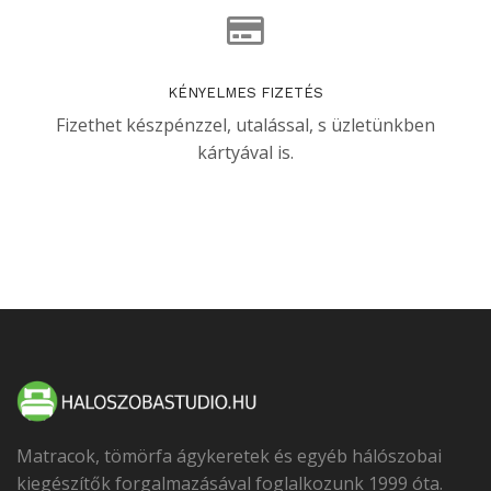
KÉNYELMES FIZETÉS
Fizethet készpénzzel, utalással, s üzletünkben
kártyával is.
Matracok, tömörfa ágykeretek és egyéb hálószobai
kiegészítők forgalmazásával foglalkozunk 1999 óta.