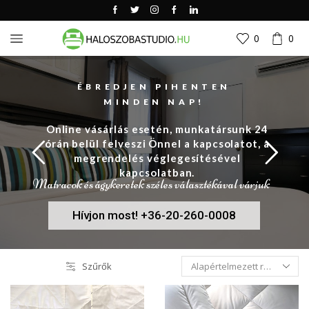
0
0
ÉBREDJEN PIHENTEN
MINDEN NAP!
Online vásárlás esetén, munkatársunk 24
órán belül felveszi Önnel a kapcsolatot, a
megrendelés véglegesítésével
kapcsolatban.
Matracok és ágykeretek széles választékával várjuk
Hívjon most! +36-20-260-0008
Szűrők