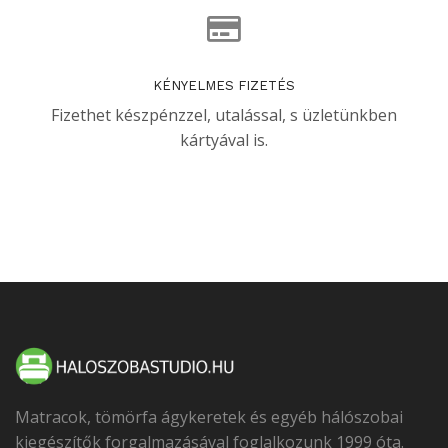
KÉNYELMES FIZETÉS
Fizethet készpénzzel, utalással, s üzletünkben
kártyával is.
Matracok, tömörfa ágykeretek és egyéb hálószobai
kiegészítők forgalmazásával foglalkozunk 1999 óta.