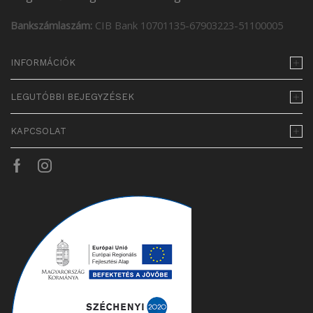
Bankszámlaszám:
CIB Bank 10701135-67903223-51100005
INFORMÁCIÓK
LEGUTÓBBI BEJEGYZÉSEK
KAPCSOLAT
Facebook
Instagram