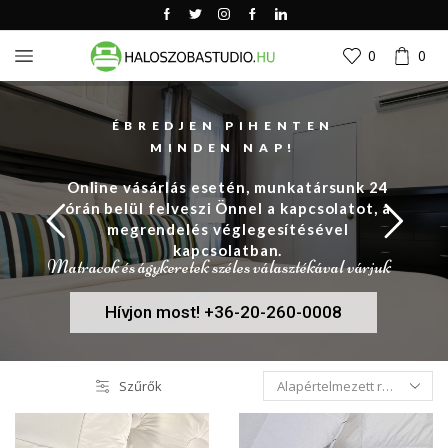
0
0
ÉBREDJEN PIHENTEN
MINDEN NAP!
Online vásárlás esetén, munkatársunk 24
órán belül felveszi Önnel a kapcsolatot, a
megrendelés véglegesítésével
kapcsolatban.
Matracok és ágykeretek széles választékával várjuk
Hívjon most! +36-20-260-0008
Szűrők