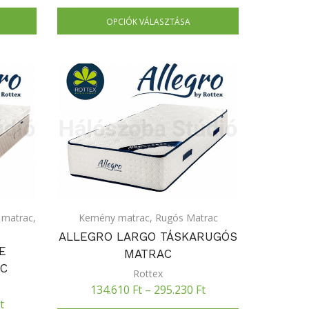
OPCIÓK VÁLASZTÁSA
matrac
,
Kemény matrac
,
Rugós Matrac
ALLEGRO LARGO TÁSKARUGÓS
E
MATRAC
AC
Rottex
134.610
Ft
–
295.230
Ft
t