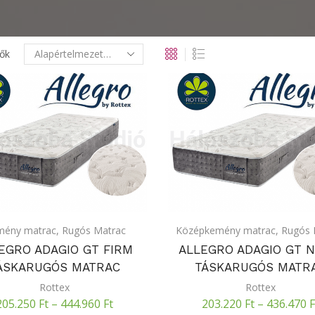
ők
mény matrac
,
Rugós Matrac
Középkemény matrac
,
Rugós 
EGRO ADAGIO GT FIRM
ALLEGRO ADAGIO GT 
ÁSKARUGÓS MATRAC
TÁSKARUGÓS MATR
Rottex
Rottex
205.250
Ft
–
444.960
Ft
203.220
Ft
–
436.470
F