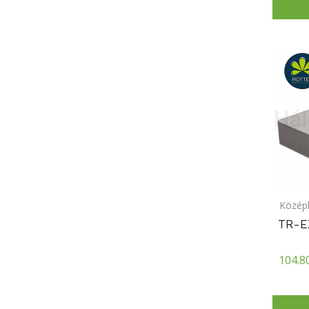
Közép
TR-E
104.8