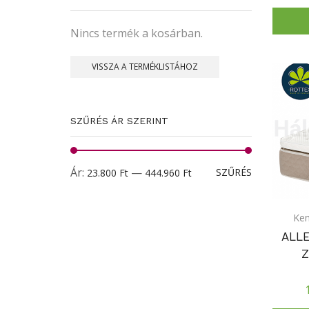
Nincs termék a kosárban.
VISSZA A TERMÉKLISTÁHOZ
SZŰRÉS ÁR SZERINT
Min
Max
Ár:
—
SZŰRÉS
23.800 Ft
444.960 Ft
ár
ár
Ke
ALL
Z