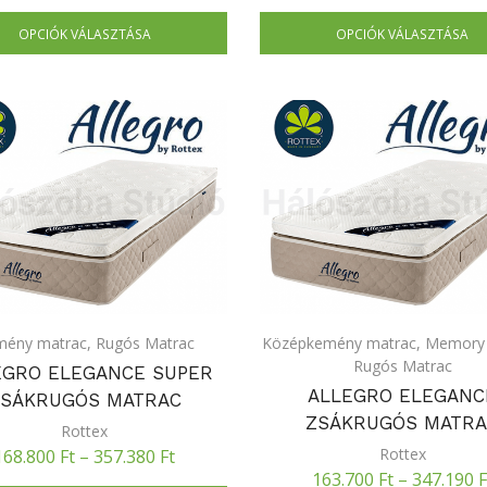
OPCIÓK VÁLASZTÁSA
OPCIÓK VÁLASZTÁSA
mény matrac
,
Rugós Matrac
Középkemény matrac
,
Memory 
Rugós Matrac
EGRO ELEGANCE SUPER
ALLEGRO ELEGANC
SÁKRUGÓS MATRAC
ZSÁKRUGÓS MATR
Rottex
Rottex
168.800
Ft
–
357.380
Ft
163.700
Ft
–
347.190
F