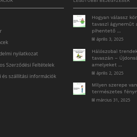
ÁCIÓK
LEGUTÓBBI BEJEGYZÉSEK
Hogyan válassz kö
tavaszi ágyneműt 
r
pihentető ...
április 3, 2025
cek
Hálószobai trende
delmi nyilatkozat
tavaszán – Újdons
os Szerződési Feltételek
amelyeket ...
április 2, 2025
i és szállítási információk
Milyen szerepe van
természetes fényne
március 31, 2025