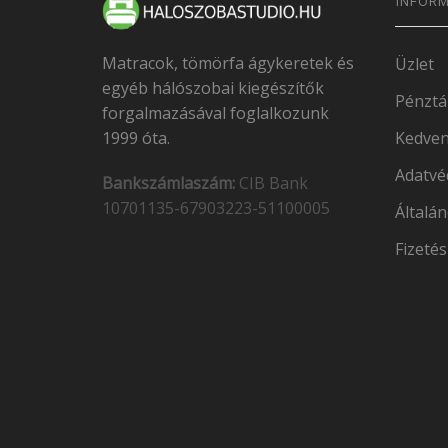
INFORM
Matracok, tömörfa ágykeretek és
Üzlet
egyéb hálószobai kiegészítők
Pénztá
forgalmazásával foglalkozunk
1999 óta.
Kedven
Adatvé
Bankszámlaszám:
CIB Bank
10701135-67903223-51100005
Általán
Fizetés