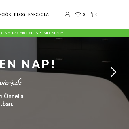
KCIÓK
BLOG
KAPCSOLAT
0
0
MEG MATRAC AKCIÓINKAT!
MEGNÉZEM
EN NAP!
 várjuk
i Önnel a
tban.