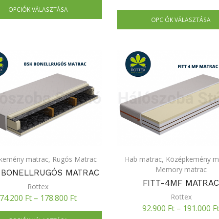
OPCIÓK VÁLASZTÁSA
OPCIÓK VÁLASZTÁSA
kemény matrac
,
Rugós Matrac
Hab matrac
,
Középkemény m
Memory matrac
 BONELLRUGÓS MATRAC
FITT-4MF MATRA
Rottex
Rottex
74.200
Ft
–
178.800
Ft
92.900
Ft
–
191.000
F