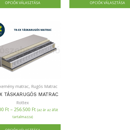
OPCIÓK VÁLASZTÁSA
OPCIÓK VÁLASZTÁSA
kemény matrac
,
Rugós Matrac
X TÁSKARUGÓS MATRAC
Rottex
00
Ft
–
256.500
Ft
(az ár az áfát
tartalmazza)
OPCIÓK VÁLASZTÁSA