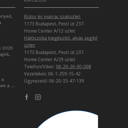
KAPCSOLAT
nnyed,
Bútor és matrac szaküzlet:
a
1173 Budapest, Pesti út 237.
Home Center A/12 üzlet
Hálószoba kiegészítő, alvás segítő
üzlet:
k 2025
1173 Budapest, Pesti út 237.
ágok,
Home Center A/29 üzlet
Telefon/Viber:
06-20-26-00-008
Vezetékes: 06-1-259-15-42
 a
Ügyvezető: 06-20-33-47-139
k a ...
Facebook
Instagram