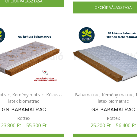
OPCIÓK VÁLASZTÁSA
OPCIÓK VÁLASZTÁSA
atrac
,
Kemény matrac
,
Kókusz-
Babamatrac
,
Kemény matrac
,
latex biomatrac
latex biomatrac
GN BABAMATRAC
GS BABAMATRAC
Rottex
Rottex
23.800
Ft
–
55.300
Ft
25.200
Ft
–
56.400
Ft