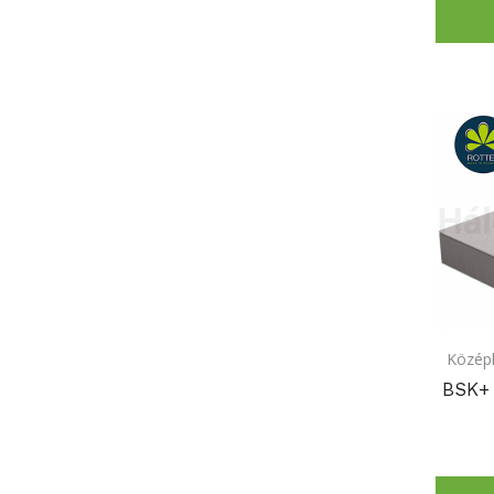
Közép
BSK+