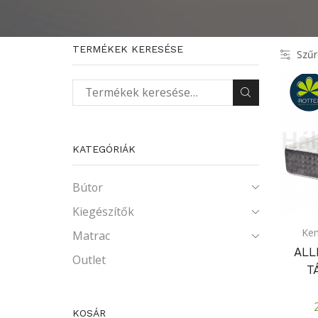
TERMÉKEK KERESÉSE
Szűr
Keresés a következőre:
KATEGÓRIÁK
Bútor
Kiegészítők
Ke
Matrac
ALL
Outlet
T
KOSÁR