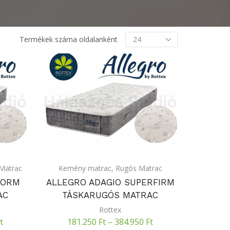
Termékek
Termékek száma oldalanként
oldalanként
Matrac
Kemény matrac
,
Rugós Matrac
NORM
ALLEGRO ADAGIO SUPERFIRM
AC
TÁSKARUGÓS MATRAC
Rottex
t
181.250
Ft
–
384.950
Ft