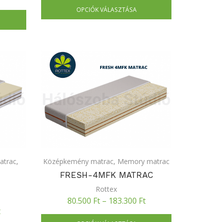
OPCIÓK VÁLASZTÁSA
atrac
,
Középkemény matrac
,
Memory matrac
FRESH-4MFK MATRAC
C
Rottex
80.500
Ft
–
183.300
Ft
t