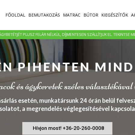
FŐOLDAL
BEMUTAKOZÁS
MATRAC
BÚTOR
KIEGÉSZÍTŐK
A
GYBETÉTJÉT PLUSZ FELÁR NÉLKÜL, DÍJMENTESEN SZÁLLÍTJUK EL. TEKINTSE 
EN PIHENTEN MIND
ok és ágykeretek széles választékával
ásárlás esetén, munkatársunk 24 órán belül felvesz
solatot, a megrendelés véglegesítésével kapcsola
Hívjon most! +36-20-260-0008