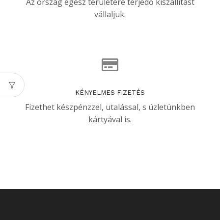
Az ország egész területére terjedő kiszállítást
vállaljuk.
KÉNYELMES FIZETÉS
Fizethet készpénzzel, utalással, s üzletünkben
kártyával is.