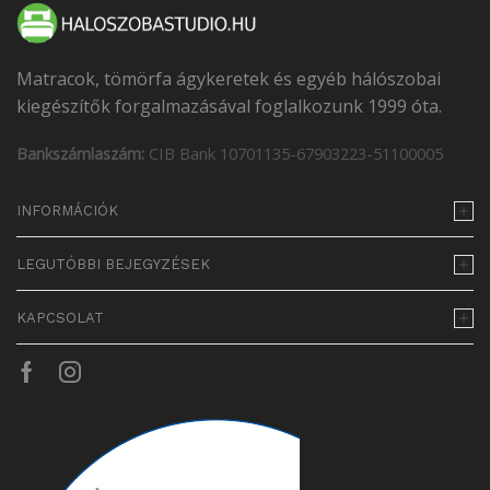
Matracok, tömörfa ágykeretek és egyéb hálószobai
kiegészítők forgalmazásával foglalkozunk 1999 óta.
Bankszámlaszám:
CIB Bank 10701135-67903223-51100005
INFORMÁCIÓK
LEGUTÓBBI BEJEGYZÉSEK
KAPCSOLAT
Facebook
Instagram