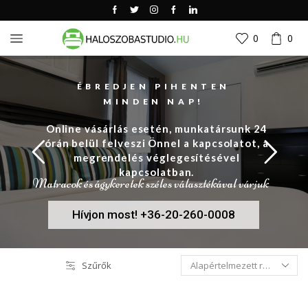
0
0
ÉBREDJEN PIHENTEN
MINDEN NAP!
Online vásárlás esetén, munkatársunk 24
órán belül felveszi Önnel a kapcsolatot, a
megrendelés véglegesítésével
kapcsolatban.
Matracok és ágykeretek széles választékával várjuk
Hívjon most! +36-20-260-0008
Szűrők