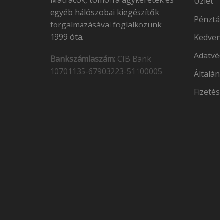
Matracok, tömörfa ágykeretek és
Üzlet
egyéb hálószobai kiegészítők
Pénztá
forgalmazásával foglalkozunk
1999 óta.
Kedven
Adatvé
Bankszámlaszám:
CIB Bank
10701135-67903223-51100005
Általán
Fizetés