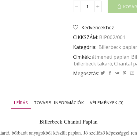
KOSÁR
BILLERBECK
CHANTAL
PAPLAN
Kedvencekhez
mennyiség
CIKKSZÁM:
BIP002/001
Kategória:
Billerbeck papla
Címkék:
átmeneti paplan
,
Bi
billerbeck takaró
,
Chantal p
Megosztás:
LEÍRÁS
TOVÁBBI INFORMÁCIÓK
VÉLEMÉNYEK (0)
Billerbeck Chantal Paplan
atartó, bőrbarát anyagokból készült paplan. Jó szellőző képességgel re