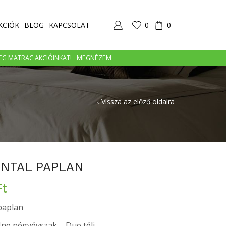
KCIÓK
BLOG
KAPCSOLAT
0
0
MEG MATRAC AKCIÓINKAT!
MEGNÉZEM
Vissza az előző oldalra
ANTAL PAPLAN
Ft
 paplan
Uno négyévszak – Duo téli