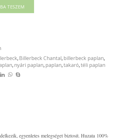
BA TESZEM
n
llerbeck
,
Billerbeck Chantal
,
billerbeck paplan
,
aplan
,
nyári paplan
,
paplan
,
takaró
,
téli paplan
ndelkezik, egyenletes melegséget biztosít. Huzata 100%