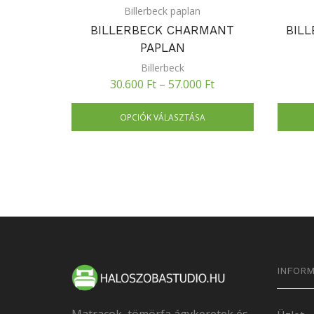
Billerbeck paplan
BILLERBECK CHARMANT
BIL
PAPLAN
Billerbeck
30.600
Ft
–
57.000
Ft
OPCIÓK VÁLASZTÁSA
INFORM