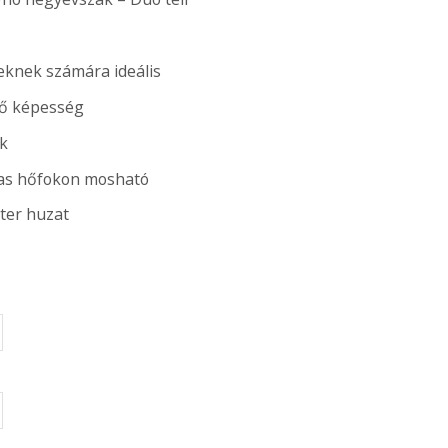
eknek számára ideális
tő képesség
k
as hőfokon mosható
ter huzat