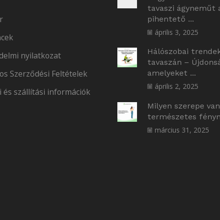
tavaszi ágyneműt 
r
pihentető ...
április 3, 2025
cek
Hálószobai trende
delmi nyilatkozat
tavaszán – Újdons
os Szerződési Feltételek
amelyeket ...
április 2, 2025
i és szállítási információk
Milyen szerepe van
természetes fényne
március 31, 2025