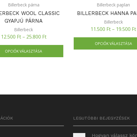
Billerbeck párna
Billerbeck paplan
LERBECK WOOL CLASSIC
BILLERBECK HANNA P
GYAPJÚ PÁRNA
Billerbeck
11.500
Ft
–
19.500
Ft
Billerbeck
12.500
Ft
–
25.800
Ft
OPCIÓK VÁLASZTÁSA
OPCIÓK VÁLASZTÁSA
ÁCIÓK
LEGUTÓBBI BEJEGYZÉSEK
Hogyan válassz kö