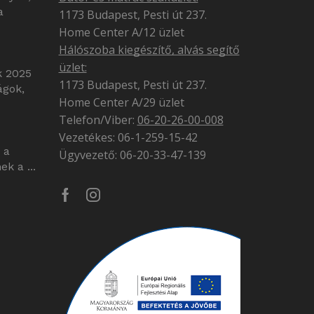
a
1173 Budapest, Pesti út 237.
Home Center A/12 üzlet
Hálószoba kiegészítő, alvás segítő
üzlet:
k 2025
1173 Budapest, Pesti út 237.
ágok,
Home Center A/29 üzlet
Telefon/Viber:
06-20-26-00-008
Vezetékes: 06-1-259-15-42
 a
Ügyvezető: 06-20-33-47-139
k a ...
Facebook
Instagram