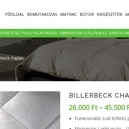
FŐOLDAL
BEMUTAKOZÁS
MATRAC
BÚTOR
KIEGÉSZÍTŐK
A
GYBETÉTJÉT PLUSZ FELÁR NÉLKÜL, DÍJMENTESEN SZÁLLÍTJUK EL. TEKINTSE 
erbeck Paplan
BILLERBECK CH
26.000
Ft
–
45.500
Funkcionális szál töltetű
Melegség: Light nyári – 