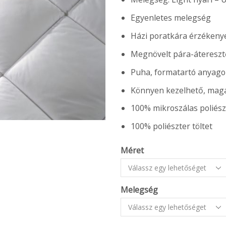
Egyenletes melegség
Házi poratkára érzékeny
Megnövelt pára-áteresz
Puha, formatartó anyago
Könnyen kezelhető, mag
100% mikroszálas poliész
100% poliészter töltet
Méret
Melegség