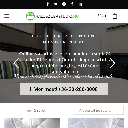
0
0
ÉBREDJEN PIHENTEN
MINDEN NAP!
Online vásárlás esetén, munkatársunk 24
órán belül felveszi Önnel a kapcsolatot, a
megrendelés véglegesítésével
kapcsolatban.
Matracok és ágykeretek széles választékával várjuk
Hívjon most! +36-20-260-0008
Szűrők