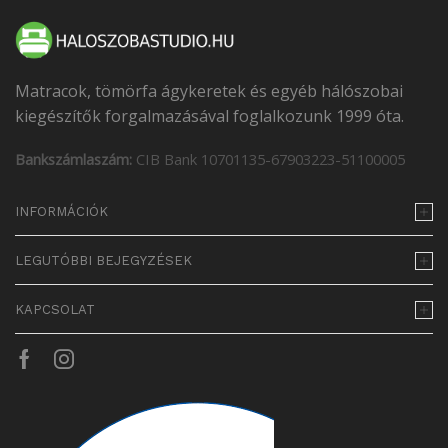
Matracok, tömörfa ágykeretek és egyéb hálószobai
kiegészítők forgalmazásával foglalkozunk 1999 óta.
Bankszámlaszám:
CIB Bank 10701135-67903223-51100005
INFORMÁCIÓK
LEGUTÓBBI BEJEGYZÉSEK
KAPCSOLAT
Facebook
Instagram