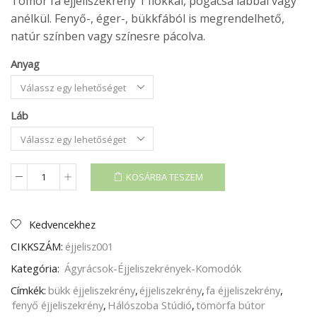
Tömör fa éjjeliszekrény 1 fiókkal, pogácsa lábbal vagy
anélkül. Fenyő-, éger-, bükkfából is megrendelhető,
natúr színben vagy színesre pácolva.
Anyag
Láb
KOSÁRBA TESZEM
ÉJJELISZEKRÉNY
1
FIÓKOS
mennyiség
Kedvencekhez
CIKKSZÁM:
éjjelisz001
Kategória:
Ágyrácsok-Éjjeliszekrények-Komodók
Címkék:
bükk éjjeliszekrény
,
éjjeliszekrény
,
fa éjjeliszekrény
,
fenyő éjjeliszekrény
,
Hálószoba Stúdió
,
tömörfa bútor