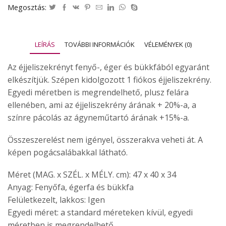
Megosztás:
LEÍRÁS
TOVÁBBI INFORMÁCIÓK
VÉLEMÉNYEK (0)
Az éjjeliszekrényt fenyő-, éger és bükkfából egyaránt
elkészítjük. Szépen kidolgozott 1 fiókos éjjeliszekrény.
Egyedi méretben is megrendelhető, plusz felára
ellenében, ami az éjjeliszekrény árának + 20%-a, a
színre pácolás az ágyneműtartó árának +15%-a.
Összeszerelést nem igényel, összerakva veheti át. A
képen pogácsalábakkal látható.
Méret (MAG. x SZÉL. x MÉLY. cm): 47 x 40 x 34
Anyag: Fenyőfa, égerfa és bükkfa
Felületkezelt, lakkos: Igen
Egyedi méret: a standard méreteken kívül, egyedi
méretben is megrendelhető