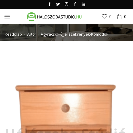
0
0
Kezdőlap
Bútor
Ágyrácsok-Éjjeliszekrények-Komodók