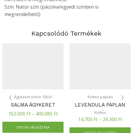
Szín: Natúr szín (pácolva/egyedi színben is
megrendelhető)
Kapcsolódó Termékek
Ágykeret tömör fából
Rottex paplan
SALMA ÁGYKERET
LEVENDULA PAPLAN
Rottex
162.000
Ft
–
400.085
Ft
14.700
Ft
–
29.300
Ft
OPCIÓK VÁLASZTÁSA
OPCIÓK VÁLASZTÁSA