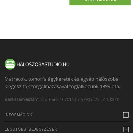
Matracok, tömörfa ágykeretek és egyéb hálószobai
kiegészítők forgalmazásával foglalkozunk 1999 óta.
Bankszámlaszám:
CIB Bank 10701135-67903223-51100005
INFORMÁCIÓK
LEGUTÓBBI BEJEGYZÉSEK