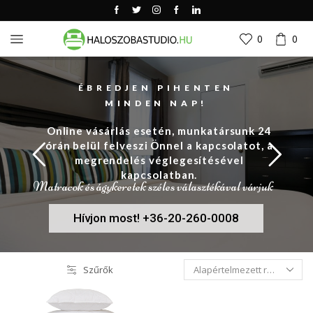
0
0
ÉBREDJEN PIHENTEN
MINDEN NAP!
Online vásárlás esetén, munkatársunk 24
órán belül felveszi Önnel a kapcsolatot, a
megrendelés véglegesítésével
kapcsolatban.
Matracok és ágykeretek széles választékával várjuk
Hívjon most! +36-20-260-0008
Szűrők