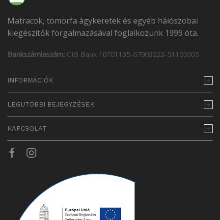
Matracok, tömörfa ágykeretek és egyéb hálószobai
kiegészítők forgalmazásával foglalkozunk 1999 óta.
Bankszámlaszám:
CIB Bank 10701135-67903223-51100005
INFORMÁCIÓK
LEGUTÓBBI BEJEGYZÉSEK
KAPCSOLAT
Facebook
Instagram