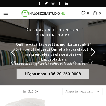
0
0
ÉBREDJEN PIHENTEN
MINDEN NAP!
Online vásárlás esetén, munkatársunk 24
órán belül felveszi Önnel a kapcsolatot, a
megrendelés véglegesítésével
kapcsolatban.
Matracok és ágykeretek széles választékával várjuk
Hívjon most! +36-20-260-0008
Szűrők