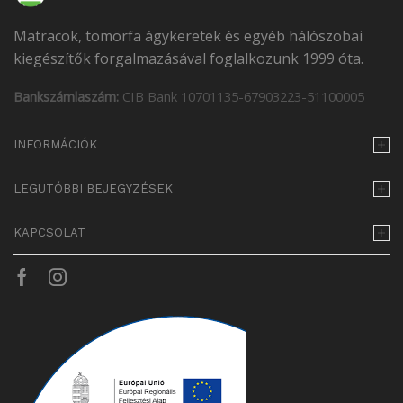
Matracok, tömörfa ágykeretek és egyéb hálószobai
kiegészítők forgalmazásával foglalkozunk 1999 óta.
Bankszámlaszám:
CIB Bank 10701135-67903223-51100005
INFORMÁCIÓK
LEGUTÓBBI BEJEGYZÉSEK
KAPCSOLAT
Facebook
Instagram