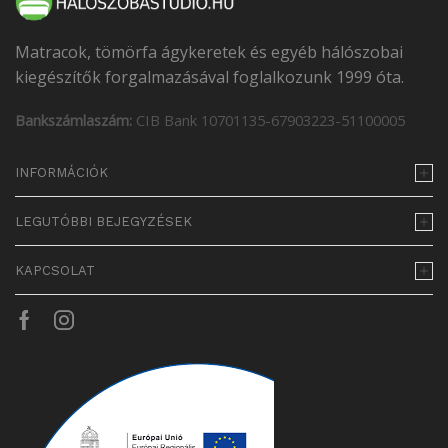
Matracok, tömörfa ágykeretek és egyéb hálószobai
kiegészítők forgalmazásával foglalkozunk 1999 óta.
Bankszámlaszám:
CIB Bank 10701135-67903223-51100005
INFORMÁCIÓK
LEGUTÓBBI BEJEGYZÉSEK
KAPCSOLAT
Facebook
Instagram