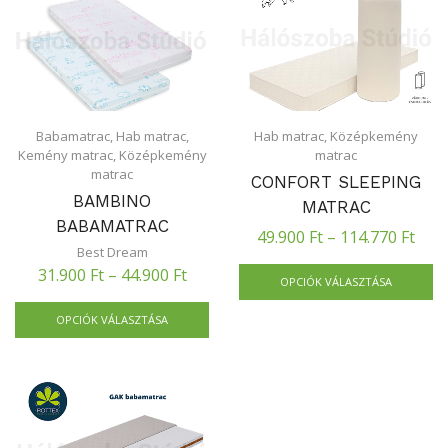
Babamatrac
,
Hab matrac
,
Hab matrac
,
Középkemény
Kemény matrac
,
Középkemény
matrac
matrac
CONFORT SLEEPING
BAMBINO
MATRAC
BABAMATRAC
49.900
Ft
–
114.770
Ft
Best Dream
31.900
Ft
–
44.900
Ft
OPCIÓK VÁLASZTÁSA
OPCIÓK VÁLASZTÁSA