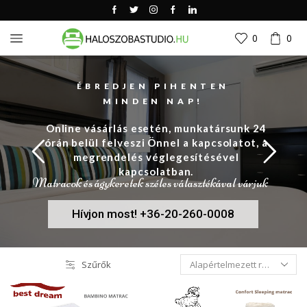
0
0
ÉBREDJEN PIHENTEN
MINDEN NAP!
Online vásárlás esetén, munkatársunk 24
órán belül felveszi Önnel a kapcsolatot, a
megrendelés véglegesítésével
kapcsolatban.
Matracok és ágykeretek széles választékával várjuk
Hívjon most! +36-20-260-0008
Szűrők