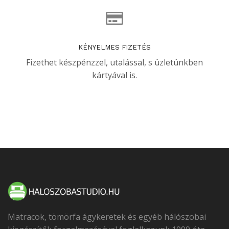
KÉNYELMES FIZETÉS
Fizethet készpénzzel, utalással, s üzletünkben
kártyával is.
Matracok, tömörfa ágykeretek és egyéb hálószobai