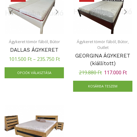
Ágykeret tömör fából
,
Bútor
Ágykeret tömör fából
,
Bútor
,
Outlet
DALLAS ÁGYKERET
GEORGINA ÁGYKERET
101.500
Ft
–
235.750
Ft
(kiállított)
219.880
Ft
117.000
Ft
OPCIÓK VÁLASZTÁSA
KOSÁRBA TESZEM