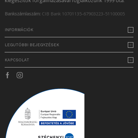
kiegészítők forgalmazásával foglalkozunk 1999 óta.
Bankszámlaszám:
CIB Bank 10701135-67903223-51100005
INFORMÁCIÓK
LEGUTÓBBI BEJEGYZÉSEK
KAPCSOLAT
Facebook
Instagram