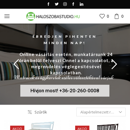
0
0
ÉBREDJEN PIHENTEN
MINDEN NAP!
Online vásárlás esetén, munkatársunk 24
órán belül felveszi Önnel a kapcsolatot, a
megrendelés véglegesítésével
kapcsolatban.
Matracok és ágykeretek széles választékával várjuk
Hívjon most! +36-20-260-0008
Szűrők
AKCIÓ
AKCIÓ