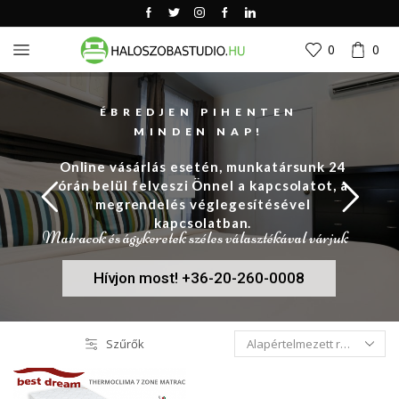
0
0
ÉBREDJEN PIHENTEN
MINDEN NAP!
Online vásárlás esetén, munkatársunk 24
órán belül felveszi Önnel a kapcsolatot, a
megrendelés véglegesítésével
kapcsolatban.
Matracok és ágykeretek széles választékával várjuk
Hívjon most! +36-20-260-0008
Szűrők