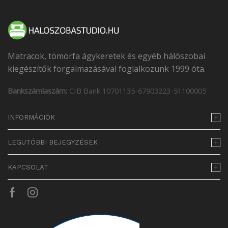
Matracok, tömörfa ágykeretek és egyéb hálószobai
kiegészítők forgalmazásával foglalkozunk 1999 óta.
Bankszámlaszám:
CIB Bank 10701135-67903223-51100005
INFORMÁCIÓK
LEGUTÓBBI BEJEGYZÉSEK
KAPCSOLAT
Facebook
Instagram