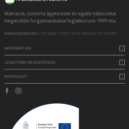
Matracok, tömörfa ágykeretek és egyéb hálószobai
kiegészítők forgalmazásával foglalkozunk 1999 óta.
Bankszámlaszám:
CIB Bank 10701135-67903223-51100005
INFORMÁCIÓK
LEGUTÓBBI BEJEGYZÉSEK
KAPCSOLAT
Facebook
Instagram