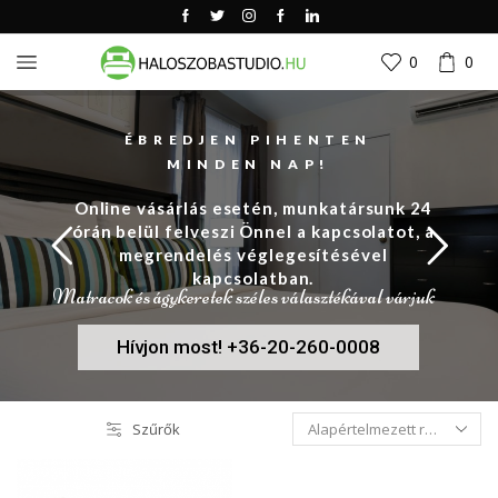
0
0
ÉBREDJEN PIHENTEN
MINDEN NAP!
Online vásárlás esetén, munkatársunk 24
órán belül felveszi Önnel a kapcsolatot, a
megrendelés véglegesítésével
kapcsolatban.
Matracok és ágykeretek széles választékával várjuk
Hívjon most! +36-20-260-0008
Szűrők