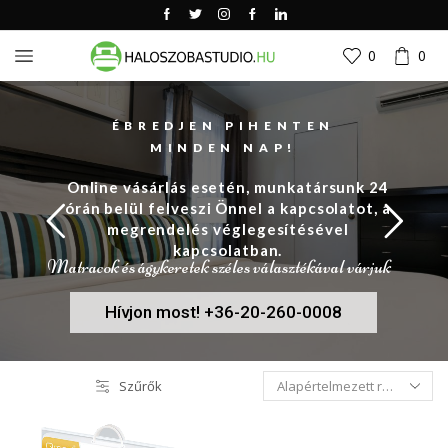
0
0
ÉBREDJEN PIHENTEN
MINDEN NAP!
Online vásárlás esetén, munkatársunk 24
órán belül felveszi Önnel a kapcsolatot, a
megrendelés véglegesítésével
kapcsolatban.
Matracok és ágykeretek széles választékával várjuk
Hívjon most! +36-20-260-0008
Szűrők