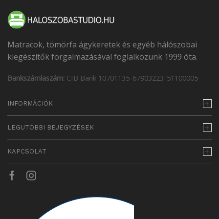
Matracok, tömörfa ágykeretek és egyéb hálószobai
kiegészítők forgalmazásával foglalkozunk 1999 óta.
Bankszámlaszám:
CIB Bank 10701135-67903223-51100005
INFORMÁCIÓK
LEGUTÓBBI BEJEGYZÉSEK
KAPCSOLAT
Facebook
Instagram