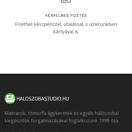
KÉNYELMES FIZETÉS
Fizethet készpénzzel, utalással, s üzletünkben
kártyával is.
Matracok, tömörfa ágykeretek és egyéb hálószobai
kiegészítők forgalmazásával foglalkozunk 1999 óta.