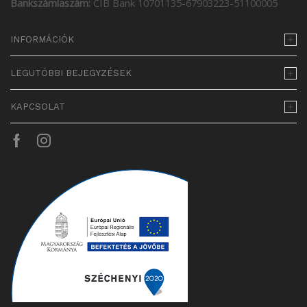
Bankszámlaszám:
CIB Bank 10701135-67903223-51100005
INFORMÁCIÓK
LEGUTÓBBI BEJEGYZÉSEK
KAPCSOLAT
Facebook
Instagram