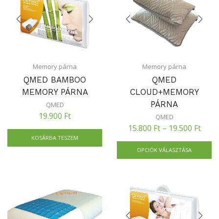
Memory párna
Memory párna
QMED BAMBOO
QMED
MEMORY PÁRNA
CLOUD+MEMORY
PÁRNA
QMED
19.900
Ft
QMED
15.800
Ft
–
19.500
Ft
KOSÁRBA TESZEM
OPCIÓK VÁLASZTÁSA