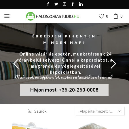
0
0
ÉBREDJEN PIHENTEN
MINDEN NAP!
Online vásárlás esetén, munkatársunk 24
órán belül felveszi Önnel a kapcsolatot, a
megrendelés véglegesítésével
kapcsolatban.
Matracok és ágykeretek széles választékával várjuk
Hívjon most! +36-20-260-0008
Szűrők