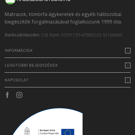
Matracok, tömörfa ágykeretek és egyéb hálószobai
kiegészítők forgalmazásával foglalkozunk 1999 óta.
Bankszámlaszám:
CIB Bank 10701135-67903223-51100005
INFORMÁCIÓK
LEGUTÓBBI BEJEGYZÉSEK
KAPCSOLAT
Facebook
Instagram