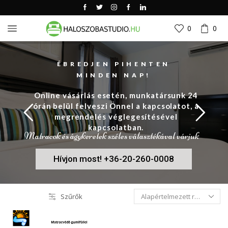
0
0
ÉBREDJEN PIHENTEN
MINDEN NAP!
Online vásárlás esetén, munkatársunk 24
órán belül felveszi Önnel a kapcsolatot, a
megrendelés véglegesítésével
kapcsolatban.
Matracok és ágykeretek széles választékával várjuk
Hívjon most! +36-20-260-0008
Szűrők