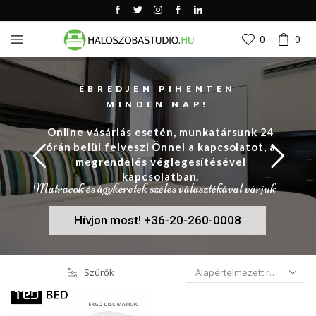
0
0
ÉBREDJEN PIHENTEN
MINDEN NAP!
Online vásárlás esetén, munkatársunk 24
órán belül felveszi Önnel a kapcsolatot, a
megrendelés véglegesítésével
kapcsolatban.
Matracok és ágykeretek széles választékával várjuk
Hívjon most! +36-20-260-0008
Szűrők