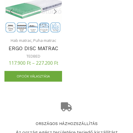
Hab matrac
,
Puha matrac
ERGO DISC MATRAC
TEDBED
117.900
Ft
–
227.200
Ft
OPCIÓK VÁLASZTÁSA
ORSZÁGOS HÁZHOZSZÁLLÍTÁS
Az ország egész területére terjedő kiszállítást