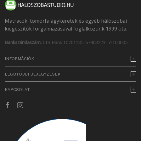
Matracok, tömörfa ágykeretek és egyéb hálószobai
kiegészítők forgalmazásával foglalkozunk 1999 óta.
Bankszámlaszám:
CIB Bank 10701135-67903223-51100005
INFORMÁCIÓK
LEGUTÓBBI BEJEGYZÉSEK
KAPCSOLAT
Facebook
Instagram